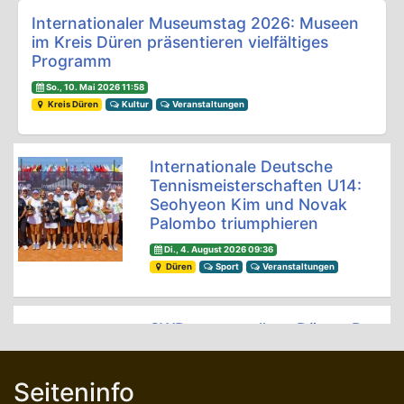
Internationaler Museumstag 2026: Museen
im Kreis Düren präsentieren vielfältiges
Programm
So., 10. Mai 2026 11:58
Kreis Düren
Kultur
Veranstaltungen
Internationale Deutsche
Tennismeisterschaften U14:
Seohyeon Kim und Novak
Palombo triumphieren
Di., 4. August 2026 09:36
Düren
Sport
Veranstaltungen
SWD powervolleys Düren: Das
Trainerteam bleibt komplett
Di., 21. Juli 2026 07:14
Seiteninfo
Düren
Sport