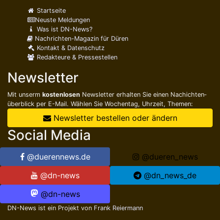
Startseite
Neuste Meldungen
Was ist DN-News?
Rico Design
Nachrichten-Magazin für Düren
Kontakt & Datenschutz
Redakteure & Pressestellen
Willkommen im
Handarbeitsland
Newsletter
lesen ...
Mit unserm
kostenlosen
Newsletter erhalten Sie einen Nachichten­
überblick per E-Mail. Wählen Sie Wochentag, Uhrzeit, Themen:
Newsletter bestellen oder ändern
SWD powervolleys Düren:
Social Media
Marcin Ernastowicz ist zurück
Di., 7. Juli 2026 06:00
@duerennews.de
@dueren_news
Düren
Sport
@dn-news
@dn_news_de
@dn-news
Nudel & Holz
DN-News ist ein Projekt von
Frank Reiermann