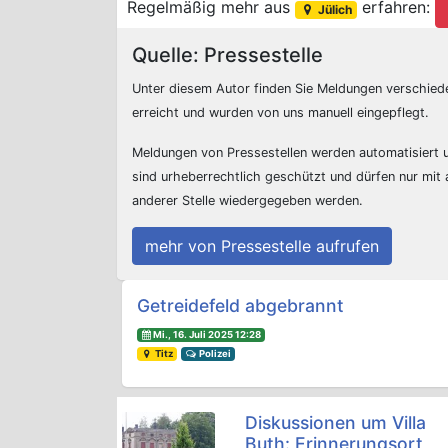
Regelmäßig mehr aus
erfahren:
Jülich
Quelle: Pressestelle
Unter diesem Autor finden Sie Meldungen verschied
erreicht und wurden von uns manuell eingepflegt.
Meldungen von Pressestellen werden automatisiert
sind urheberrechtlich geschützt und dürfen nur mit
anderer Stelle wiedergegeben werden.
mehr von Pressestelle aufrufen
Beitrags-Navigation
Getreidefeld abgebrannt
Mi., 16. Juli 2025 12:28
Titz
Polizei
Diskussionen um Villa
Buth: Erinnerungsort