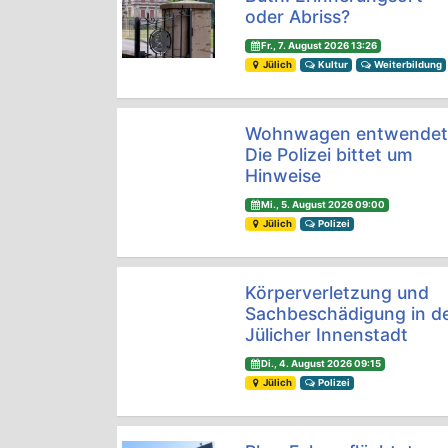
oder Abriss?
Fr., 7. August 2026 13:26
Jülich
Kultur
Weiterbildung
Wohnwagen entwendet
Die Polizei bittet um
Hinweise
Mi., 5. August 2026 09:00
Jülich
Polizei
Körperverletzung und
Sachbeschädigung in d
Jülicher Innenstadt
Di., 4. August 2026 09:15
Jülich
Polizei