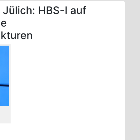
Jülich: HBS-I auf
le
ukturen