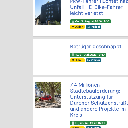
Pkw-Fahrer flüchtet na
Unfall - E-Bike-Fahrer
leicht verletzt
Mo., 3. August 2026 11:30
Jülich
Polizei
Betrüger geschnappt
Fr., 31. Juli 2026 13:47
Jülich
Polizei
7,4 Millionen
Städtebauförderung:
Unterstützung für
Dürener Schützenstraß
und andere Projekte im
Kreis
Di., 28. Juli 2026 15:09