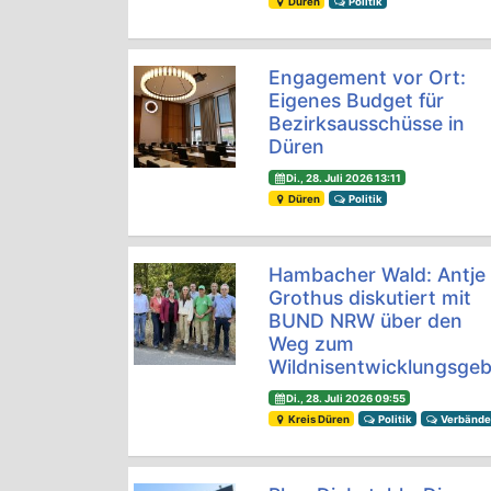
Düren
Politik
Engagement vor Ort:
Eigenes Budget für
Bezirksausschüsse in
Düren
Di., 28. Juli 2026 13:11
Düren
Politik
Hambacher Wald: Antje
Grothus diskutiert mit
BUND NRW über den
Weg zum
Wildnisentwicklungsgeb
Di., 28. Juli 2026 09:55
Kreis Düren
Politik
Verbänd