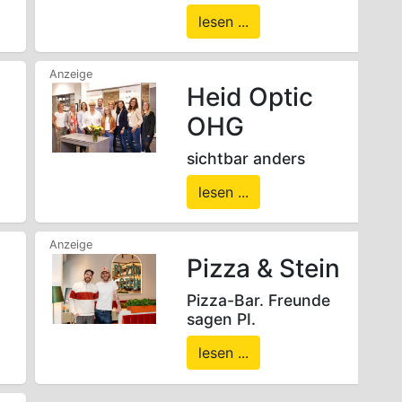
lesen ...
Heid Optic
OHG
sichtbar anders
lesen ...
Pizza & Stein
Pizza-Bar. Freunde
sagen PI.
lesen ...