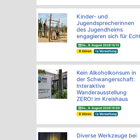
Kinder- und
Jugendsprecherinnen
des Jugendheims
engagieren sich für Ech
Do., 6. August 2026 15:15
Düren
Verwaltung
Kein Alkoholkonsum in
der Schwangerschaft:
Interaktive
Wanderausstellung
ZERO! im Kreishaus
Do., 6. August 2026 15:00
Düren
Verwaltung
Diverse Werkzeuge bei