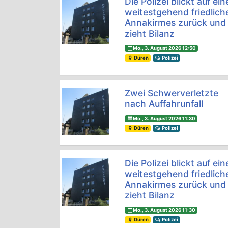
Die Polizei blickt auf ein
weitestgehend friedlich
Annakirmes zurück und
zieht Bilanz
Mo., 3. August 2026 12:50
Düren
Polizei
Zwei Schwerverletzte
nach Auffahrunfall
Mo., 3. August 2026 11:30
Düren
Polizei
Die Polizei blickt auf ein
weitestgehend friedlich
Annakirmes zurück und
zieht Bilanz
Mo., 3. August 2026 11:30
Düren
Polizei