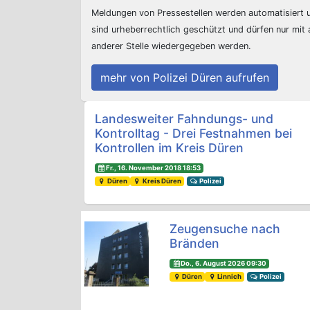
Meldungen von Pressestellen werden automatisiert
sind urheberrechtlich geschützt und dürfen nur mit
anderer Stelle wiedergegeben werden.
mehr von Polizei Düren aufrufen
Beitrags-Navigation
Landesweiter Fahndungs- und
Kontrolltag - Drei Festnahmen bei
Kontrollen im Kreis Düren
Fr., 16. November 2018 18:53
Düren
Kreis Düren
Polizei
Zeugensuche nach
Bränden
Do., 6. August 2026 09:30
Düren
Linnich
Polizei