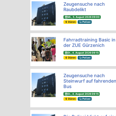
Zeugensuche nach
Raubdelikt
Mi., 5. August 2026 09:00
Düren
Polizei
Fahrradtraining Basic in
der ZUE Gürzenich
Di., 4. August 2026 09:15
Düren
Polizei
Zeugensuche nach
Steinwurf auf fahrende
Bus
Di., 4. August 2026 09:15
Düren
Polizei