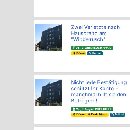
Zwei Verletzte nach
Hausbrand am
"Wibbelrusch"
Do., 6. August 2026 09:30
Düren
Polizei
Nicht jede Bestätigung
schützt Ihr Konto -
manchmal hilft sie den
Betrügern!
Mi., 5. August 2026 09:00
Düren
Kreis Düren
Polizei