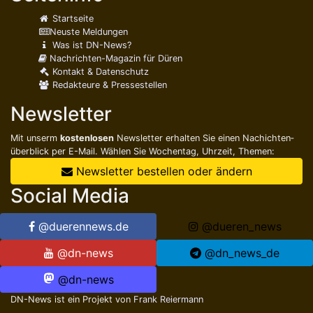
Startseite
Neuste Meldungen
Ertappter Ladendieb wehrt
Was ist DN-News?
sich bei der Festnahme
Nachrichten-Magazin für Düren
Kontakt & Datenschutz
Fr., 7. August 2026 10:30
Redakteure & Pressestellen
Düren
Polizei
Newsletter
Mit unserm
kostenlosen
Newsletter erhalten Sie einen Nachichten­
Einbrecher im Kleiderschrank
überblick per E-Mail. Wählen Sie Wochentag, Uhrzeit, Themen:
gefunden
Newsletter bestellen oder ändern
Fr., 7. August 2026 10:30
Social Media
Düren
Polizei
@duerennews.de
@dueren_news
@dn-news
@dn_news_de
Zeugensuche nach Bränden
@dn-news
Do., 6. August 2026 09:30
Düren
Linnich
Polizei
DN-News ist ein Projekt von
Frank Reiermann