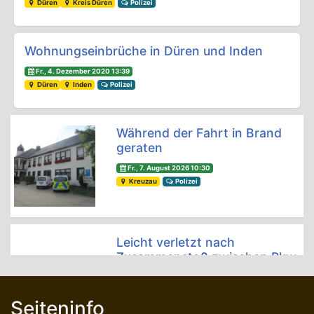
Düren
Kreis Düren
Polizei
Wohnungseinbrüche in Düren und Inden
Fr., 4. Dezember 2020 13:39
Düren
Inden
Polizei
Während der Fahrt in Brand
geraten
Fr., 7. August 2026 10:30
Kreuzau
Polizei
Leicht verletzt nach
Zusammenstoß zwischen Pkw
und Kleinkraftrad
Fr., 7. August 2026 10:30
Seiteninfo
Niederzier
Polizei