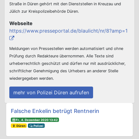
Straße in Düren gehört mit den Dienststellen in Kreuzau und
Jülich zur Kreispolizeibehörde Düren.
Webseite
https://www.presseportal.de/blaulicht/nr/8?amp=1
Meldungen von Pressestellen werden automatisiert und ohne
Prüfung durch Redakteure übernommen. Alle Texte sind
urheberrechtlich geschützt und dürfen nur mit ausdrücklicher,
schriftlicher Genehmigung des Urhebers an anderer Stelle
wiedergegeben werden.
mehr von Polizei Düren aufrufen
Beitrags-Navigation
Falsche Enkelin betrügt Rentnerin
Fr., 4. Dezember 2020 13:42
Düren
Polizei