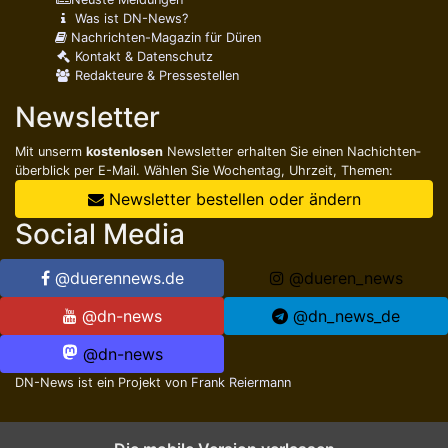
Was ist DN-News?
Ertappter Ladendieb wehrt
Nachrichten-Magazin für Düren
sich bei der Festnahme
Kontakt & Datenschutz
Redakteure & Pressestellen
Fr., 7. August 2026 10:30
Düren
Polizei
Newsletter
Mit unserm
kostenlosen
Newsletter erhalten Sie einen Nachichten­
überblick per E-Mail. Wählen Sie Wochentag, Uhrzeit, Themen:
Während der Fahrt in Brand
Newsletter bestellen oder ändern
geraten
Social Media
Fr., 7. August 2026 10:30
Kreuzau
Polizei
@duerennews.de
@dueren_news
@dn-news
@dn_news_de
Einbrecher im Kleiderschrank
@dn-news
gefunden
DN-News ist ein Projekt von
Frank Reiermann
Fr., 7. August 2026 10:30
Düren
Polizei