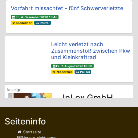
Vorfahrt missachtet - fünf Schwerverletzte
Fr., 4. Dezember 2020 13:48
Niederzier
Polizei
Leicht verletzt nach
Zusammenstoß zwischen Pkw
und Kleinkraftrad
Fr., 7. August 2026 10:30
Niederzier
Polizei
InLex GmbH
Personalvermittlung
Altenpflege
Seiteninfo
lesen ...
Startseite
Neuste Meldungen