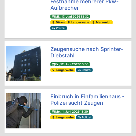
Festnahme mehrerer Pkw-
Aufbrecher
Mi., 17. Juni 2026 13:32
Düren
Langerwehe
Merzenich
Polizei
Zeugensuche nach Sprinter-
Diebstahl
Fr., 12. Juni 2026 10:50
Langerwehe
Polizei
Einbruch in Einfamilienhaus -
Polizei sucht Zeugen
Mo., 1. Juni 2026 11:30
Langerwehe
Polizei