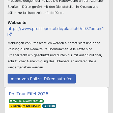
Pressemeldungen der Polizei. Die Hauptwache an der Aachener
Straße in Düren gehört mit den Dienststellen in Kreuzau und
Jülich zur Kreispolizeibehörde Düren.
Webseite
https://www.presseportal.de/blaulicht/nr/8?amp=1
Meldungen von Pressestellen werden automatisiert und ohne
Prüfung durch Redakteure übernommen. Alle Texte sind
urheberrechtlich geschützt und dürfen nur mit ausdrücklicher,
schriftlicher Genehmigung des Urhebers an anderer Stelle
wiedergegeben werden.
mehr von Polizei Düren aufrufen
Beitrags-Navigation
PoliTour Eifel 2025
Mo., 14. April 2025 11:49
Düren
Kreis Düren
Polizei