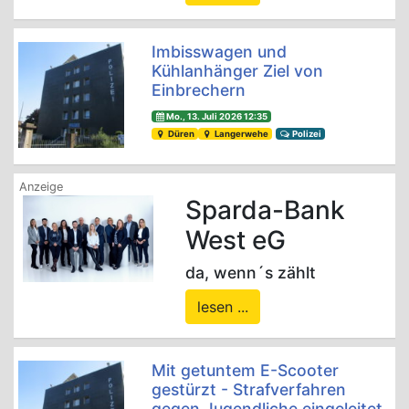
Imbisswagen und
Kühlanhänger Ziel von
Einbrechern
Mo., 13. Juli 2026 12:35
Düren
Langerwehe
Polizei
Sparda-Bank
West eG
da, wenn´s zählt
lesen ...
Mit getuntem E-Scooter
gestürzt - Strafverfahren
gegen Jugendliche eingeleitet