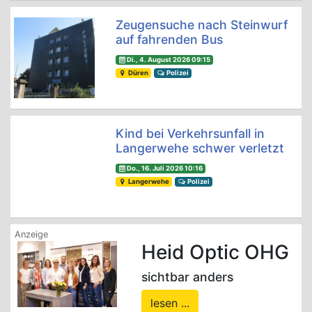
Zeugensuche nach Steinwurf
auf fahrenden Bus
Di., 4. August 2026 09:15
Düren
Polizei
Kind bei Verkehrsunfall in
Langerwehe schwer verletzt
Do., 16. Juli 2026 10:16
Langerwehe
Polizei
Heid Optic OHG
sichtbar anders
lesen ...