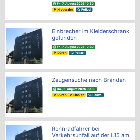
Fr., 7. August 2026 10:30
Niederzier
Polizei
Einbrecher im Kleiderschrank
gefunden
Fr., 7. August 2026 10:30
Düren
Polizei
Zeugensuche nach Bränden
Do., 6. August 2026 09:30
Düren
Linnich
Polizei
Rennradfahrer bei
Verkehrsunfall auf der L15 am