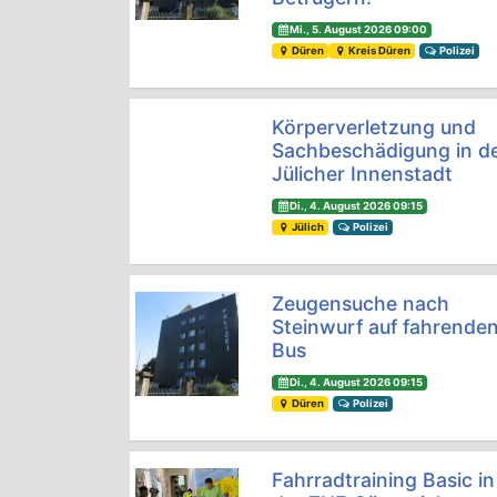
Mi., 5. August 2026 09:00
Düren
Kreis Düren
Polizei
Körperverletzung und
Sachbeschädigung in d
Jülicher Innenstadt
Di., 4. August 2026 09:15
Jülich
Polizei
Zeugensuche nach
Steinwurf auf fahrende
Bus
Di., 4. August 2026 09:15
Düren
Polizei
Fahrradtraining Basic in