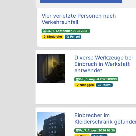
Beitrags-Navigation
Vier verletzte Personen nach
Verkehrsunfall
Sa., 6. September 2025 23:51
Niederzier
Polizei
Diverse Werkzeuge bei
Einbruch in Werkstatt
entwendet
Do., 6. August 2026 09:30
Nideggen
Polizei
Einbrecher im
Kleiderschrank gefunde
Fr., 7. August 2026 10:30