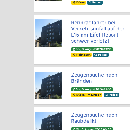
Düren
Polizei
Rennradfahrer bei
Verkehrsunfall auf der
L15 am Eifel-Resort
schwer verletzt
Do., 6. August 2026 09:30
Heimbach
Polizei
Zeugensuche nach
Bränden
Do., 6. August 2026 09:30
Düren
Linnich
Polizei
Zeugensuche nach
Raubdelikt
Mi., 5. August 2026 09:00