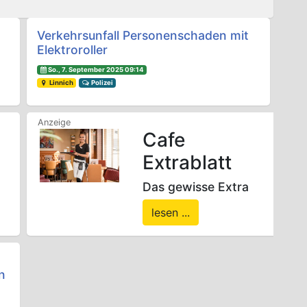
Verkehrsunfall Personenschaden mit
Elektroroller
So., 7. September 2025 09:14
Linnich
Polizei
Cafe
Extrablatt
Das gewisse Extra
lesen ...
n