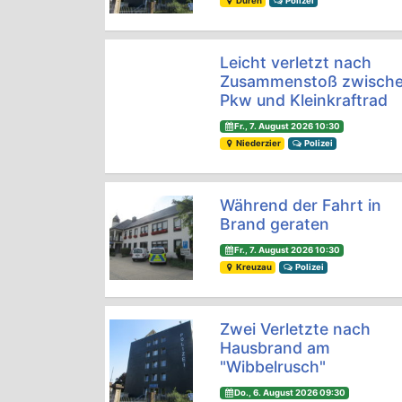
Düren
Polizei
Leicht verletzt nach
Zusammenstoß zwisch
Pkw und Kleinkraftrad
Fr., 7. August 2026 10:30
Niederzier
Polizei
Während der Fahrt in
Brand geraten
Fr., 7. August 2026 10:30
Kreuzau
Polizei
Zwei Verletzte nach
Hausbrand am
"Wibbelrusch"
Do., 6. August 2026 09:30