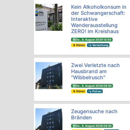
Kein Alkoholkonsum in
der Schwangerschaft:
Interaktive
Wanderausstellung
ZERO! im Kreishaus
Do., 6. August 2026 15:00
Düren
Verwaltung
Zwei Verletzte nach
Hausbrand am
"Wibbelrusch"
Do., 6. August 2026 09:30
Düren
Polizei
Zeugensuche nach
Bränden
Do., 6. August 2026 09:30