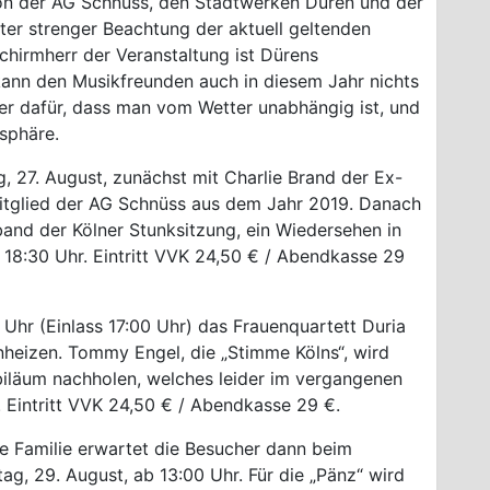
von der AG Schnüss, den Stadtwerken Düren und der
ter strenger Beachtung der aktuell geltenden
hirmherr der Veranstaltung ist Dürens
 kann den Musikfreunden auch in diesem Jahr nichts
der dafür, dass man vom Wetter unabhängig ist, und
sphäre.
g, 27. August, zunächst mit Charlie Brand der Ex-
tglied der AG Schnüss aus dem Jahr 2019. Danach
and der Kölner Stunksitzung, ein Wiedersehen in
m 18:30 Uhr. Eintritt VVK 24,50 € / Abendkasse 29
Uhr (Einlass 17:00 Uhr) das Frauenquartett Duria
nheizen. Tommy Engel, die „Stimme Kölns“, wird
biläum nachholen, welches leider im vergangenen
 Eintritt VVK 24,50 € / Abendkasse 29 €.
e Familie erwartet die Besucher dann beim
g, 29. August, ab 13:00 Uhr. Für die „Pänz“ wird