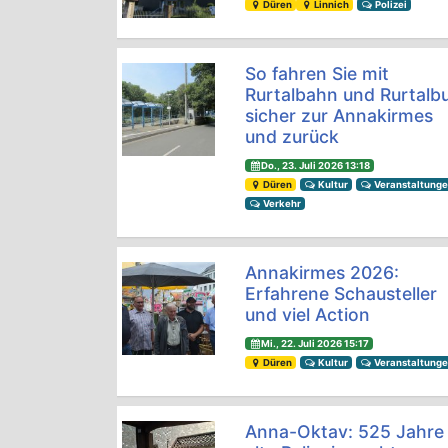
Düren
Linnich
Polizei
So fahren Sie mit
Rurtalbahn und Rurtalb
sicher zur Annakirmes
und zurück
Do., 23. Juli 2026 13:18
Düren
Kultur
Veranstaltung
Verkehr
Annakirmes 2026:
Erfahrene Schausteller
und viel Action
Mi., 22. Juli 2026 15:17
Düren
Kultur
Veranstaltung
Anna-Oktav: 525 Jahre