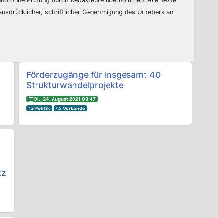
 und ohne Prüfung durch Redakteure übernommen. Alle Texte
 ausdrücklicher, schriftlicher Genehmigung des Urhebers an
Förderzugänge für insgesamt 40
Strukturwandelprojekte
Di., 24. August 2021 09:47
Politik
Verbände
tz