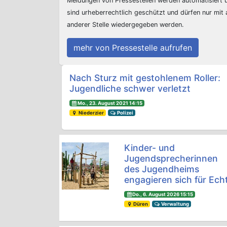
Meldungen von Pressestellen werden automatisiert
sind urheberrechtlich geschützt und dürfen nur mit
anderer Stelle wiedergegeben werden.
mehr von Pressestelle aufrufen
Beitrags-Navigation
Nach Sturz mit gestohlenem Roller:
Jugendliche schwer verletzt
Mo., 23. August 2021 14:15
Niederzier
Polizei
Kinder- und
Jugendsprecherinnen
des Jugendheims
engagieren sich für Ech
Do., 6. August 2026 15:15
Düren
Verwaltung