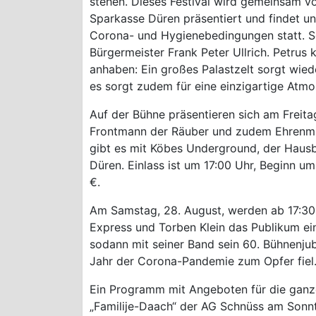
stehen. Dieses Festival wird gemeinsam 
Sparkasse Düren präsentiert und findet un
Corona- und Hygienebedingungen statt. Sc
Bürgermeister Frank Peter Ullrich. Petrus
anhaben: Ein großes Palastzelt sorgt wie
es sorgt zudem für eine einzigartige Atmo
Auf der Bühne präsentieren sich am Freita
Frontmann der Räuber und zudem Ehrenmi
gibt es mit Köbes Underground, der Hausb
Düren. Einlass ist um 17:00 Uhr, Beginn u
€.
Am Samstag, 28. August, werden ab 17:30 
Express und Torben Klein das Publikum ei
sodann mit seiner Band sein 60. Bühnenju
Jahr der Corona-Pandemie zum Opfer fiel.
Ein Programm mit Angeboten für die ganz
„Familije-Daach“ der AG Schnüss am Sonnta