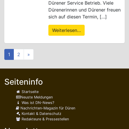
Dürener Service Betrieb. Viele
Dürenerinnen und Dürener freuen
sich auf diesen Termin, […]
Weiterlesen…
1
2
»
Seiteninfo
Startseite
Neuste Meldungen
Was ist DN-News?
Nachrichten-Magazin für Düren
Kontakt & Datenschutz
Redakteure & Pressestellen