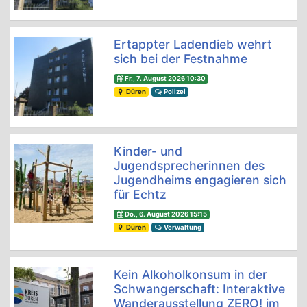
Ertappter Ladendieb wehrt
sich bei der Festnahme
Fr., 7. August 2026 10:30
Düren
Polizei
Kinder- und
Jugendsprecherinnen des
Jugendheims engagieren sich
für Echtz
Do., 6. August 2026 15:15
Düren
Verwaltung
Kein Alkoholkonsum in der
Schwangerschaft: Interaktive
Wanderausstellung ZERO! im