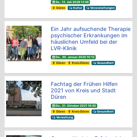
So., 12. Juli 2026 12:58
Düren
Kultur
Veranstaltungen
Ein Jahr aufsuchende Therapie
psychischer Erkrankungen im
häuslichen Umfeld bei der
LVR-Klinik
Do., 30. Januar 2025 10:12
Düren
Kreis Düren
Gesundheit
Fachtag der Frühen Hilfen
2021 von Kreis und Stadt
Düren
Do., 21. Oktober 2021 16:30
Düren
Kreis Düren
Gesundheit
Verwaltung