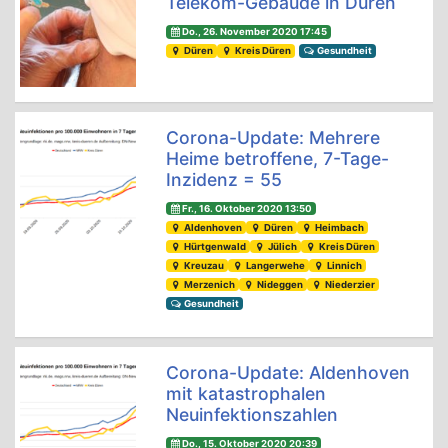
Telekom-Gebäude in Düren
Do., 26. November 2020 17:45
Düren
Kreis Düren
Gesundheit
Corona-Update: Mehrere
Heime betroffene, 7-Tage-
Inzidenz = 55
Fr., 16. Oktober 2020 13:50
Aldenhoven
Düren
Heimbach
Hürtgenwald
Jülich
Kreis Düren
Kreuzau
Langerwehe
Linnich
Merzenich
Nideggen
Niederzier
Gesundheit
Corona-Update: Aldenhoven
mit katastrophalen
Neuinfektionszahlen
Do., 15. Oktober 2020 20:39