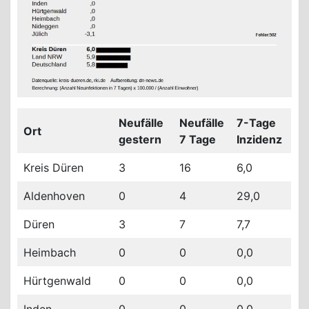
Neufälle
Neufälle
7-Tage
Ort
gestern
7 Tage
Inzidenz
Kreis Düren
3
16
6,0
Aldenhoven
0
4
29,0
Düren
3
7
7,7
Heimbach
0
0
0,0
Hürtgenwald
0
0
0,0