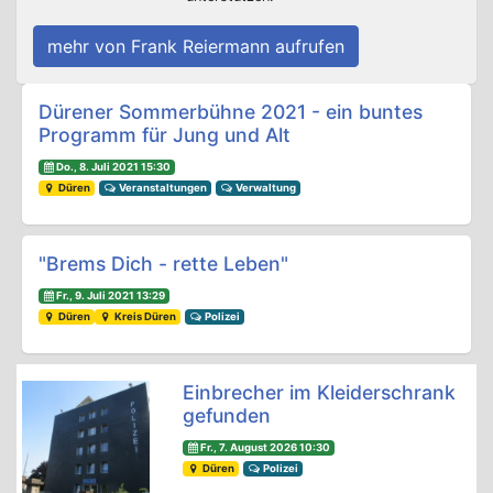
mehr von Frank Reiermann aufrufen
Beitrags-Navigation
Dürener Sommerbühne 2021 - ein buntes
Programm für Jung und Alt
Do., 8. Juli 2021 15:30
Düren
Veranstaltungen
Verwaltung
"Brems Dich - rette Leben"
Fr., 9. Juli 2021 13:29
Düren
Kreis Düren
Polizei
Einbrecher im Kleiderschrank
gefunden
Fr., 7. August 2026 10:30
Düren
Polizei