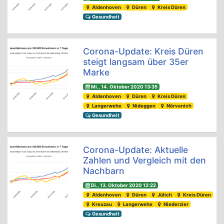
Aldenhoven
Düren
Kreis Düren
Gesundheit
Corona-Update: Kreis Düren
steigt langsam über 35er
Marke
Mi., 14. Oktober 2020 13:35
Aldenhoven
Düren
Kreis Düren
Langerwehe
Nideggen
Nörvenich
Gesundheit
Corona-Update: Aktuelle
Zahlen und Vergleich mit den
Nachbarn
Di., 13. Oktober 2020 12:22
Aldenhoven
Düren
Jülich
Kreis Düren
Kreuzau
Langerwehe
Niederzier
Gesundheit