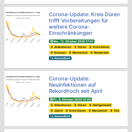
Corona-Update: Kreis Düren
trifft Vorbereitungen für
weitere Corona-
Einschränkungen
Mo., 12. Oktober 2020 17:41
Aldenhoven
Düren
Kreis Düren
Kreuzau
Merzenich
Niederzier
Gesundheit
Corona-Update:
Neuinfektionen auf
Rekordhoch seit April
Fr., 9. Oktober 2020 14:45
Aldenhoven
Düren
Hürtgenwald
Jülich
Kreis Düren
Merzenich
Titz
Gesundheit