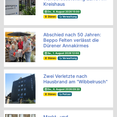
Kreishaus
Do., 6. August 2026 15:00
Düren
Verwaltung
Abschied nach 50 Jahren:
Beppo Felten verlässt die
Dürener Annakirmes
Sa., 1. August 2026 12:00
Düren
Verwaltung
Zwei Verletzte nach
Hausbrand am "Wibbelrusch"
Do., 6. August 2026 09:30
Düren
Polizei
Markt- und