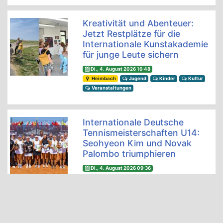
Kreativität und Abenteuer:
Jetzt Restplätze für die
Internationale Kunstakademie
für junge Leute sichern
Di., 4. August 2026 16:48
Heimbach
Jugend
Kinder
Kultur
Veranstaltungen
Internationale Deutsche
Tennismeisterschaften U14:
Seohyeon Kim und Novak
Palombo triumphieren
Di., 4. August 2026 09:36
Düren
Sport
Veranstaltungen
Veranstaltungstipps 22. – 28.
Juli: Annakirmes und