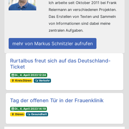
Ich arbeite seit Oktober 2011 bei Frank
Reiermann an verschiedenen Projekten.
Das Erstellen von Texten und Sammeln
von Informationen sind dabei meine
zentralen Aufgaben.
mehr von Markus Schnitzler aufrufen
Beitrags-Navigation
Rurtalbus freut sich auf das Deutschland-
Ticket
Di., 4. April 2023 12:24
Kreis Düren
Verkehr
Tag der offenen Tür in der Frauenklinik
Di., 4. April 2023 14:19
Düren
Gesundheit