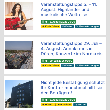
Veranstaltungstipps 5. – 11.
August: Highlander und
musikalische Weltreise
Mi., 5. August 2026 06:00
Kreis Düren
Kultur
Veranstaltungen
Veranstaltungstipps 29. Juli –
4. August: Annakirmes in
Düren, Konzerte im Nordkreis
Mi., 29. Juli 2026 06:00
Kreis Düren
Kultur
Veranstaltungen
Nicht jede Bestätigung schützt
Ihr Konto - manchmal hilft sie
den Betrügern!
Mi., 5. August 2026 09:00
Düren
Kreis Düren
Polizei