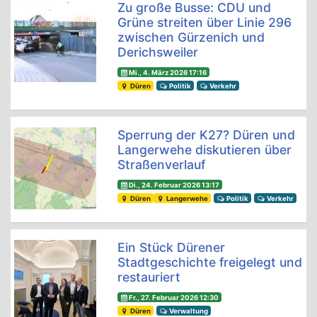
Zu große Busse: CDU und
Grüne streiten über Linie 296
zwischen Gürzenich und
Derichsweiler
Mi., 4. März 2026 17:16
Düren
Politik
Verkehr
Sperrung der K27? Düren und
Langerwehe diskutieren über
Straßenverlauf
Di., 24. Februar 2026 13:17
Düren
Langerwehe
Politik
Verkehr
Ein Stück Dürener
Stadtgeschichte freigelegt und
restauriert
Fr., 27. Februar 2026 12:30
Düren
Verwaltung