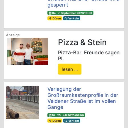
gesperrt
Do., 7. September 2023 10:30
Düren
Verkehr
Pizza & Stein
Pizza-Bar. Freunde sagen
PI.
lesen ...
Verlegung der
Großraumkastenprofile in der
Veldener Straße ist im vollen
Gange
Di., 25. Juli 2023 00:00
Düren
Verkehr