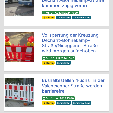
Dechant-Bohnekamp-Straße
kommen zügig voran
Mi., 21. August 2024 16:30
Düren
Verkehr
Verwaltung
Vollsperrung der Kreuzung
Dechant-Bohnekamp-
Straße/Nideggener Straße
wird morgen aufgehoben
Do., 25. Juli 2024 16:45
Düren
Verkehr
Bushaltestellen "Fuchs" in der
Valencienner Straße werden
barrierefrei
Do., 11. Juli 2024 15:00
Düren
Verkehr
Verwaltung