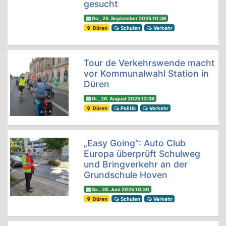
gesucht
Do., 25. September 2025 10:36
Düren
Schulen
Verkehr
Tour de Verkehrswende macht
vor Kommunalwahl Station in
Düren
Di., 26. August 2025 12:39
Düren
Politik
Verkehr
„Easy Going“: Auto Club
Europa überprüft Schulweg
und Bringverkehr an der
Grundschule Hoven
Sa., 28. Juni 2025 10:30
Düren
Schulen
Verkehr