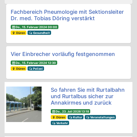
Beitrags-Navigation
Fachbereich Pneumologie mit Sektionsleiter
Dr. med. Tobias Döring verstärkt
Do., 15. Februar 2024 00:00
Düren
Gesundheit
Vier Einbrecher vorläufig festgenommen
Do., 15. Februar 2024 12:30
Düren
Polizei
So fahren Sie mit Rurtalbahn
und Rurtalbus sicher zur
Annakirmes und zurück
Do., 23. Juli 2026 13:18
Düren
Kultur
Veranstaltungen
Verkehr