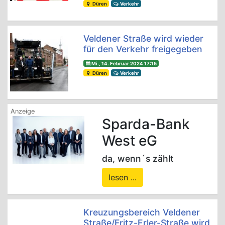
Düren
Verkehr
Veldener Straße wird wieder
für den Verkehr freigegeben
Mi., 14. Februar 2024 17:15
Düren
Verkehr
Sparda-Bank
West eG
da, wenn´s zählt
lesen ...
Kreuzungsbereich Veldener
Straße/Fritz-Erler-Straße wird