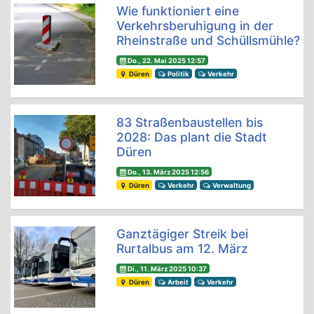
Wie funktioniert eine
Verkehrsberuhigung in der
Rheinstraße und Schüllsmühle?
Do., 22. Mai 2025 12:57
Düren
Politik
Verkehr
83 Straßenbaustellen bis
2028: Das plant die Stadt
Düren
Do., 13. März 2025 12:56
Düren
Verkehr
Verwaltung
Ganztägiger Streik bei
Rurtalbus am 12. März
Di., 11. März 2025 10:37
Düren
Arbeit
Verkehr