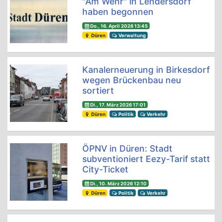
"Am Wehr" in Lendersdorf
haben begonnen
Do., 16. April 2026 13:45
Düren
Verwaltung
Kanalerneuerung in Birkesdorf
wegen Brückenbau neu
sortiert
Di., 17. März 2026 17:01
Düren
Politik
Verkehr
ÖPNV in Düren: Stadt
subventioniert Eezy-Tarif statt
City-Ticket
Di., 10. März 2026 12:10
Düren
Politik
Verkehr