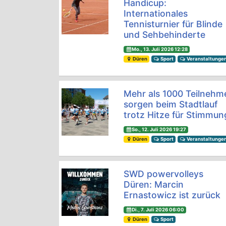
Handicup:
Internationales
Tennisturnier für Blinde
und Sehbehinderte
Mo., 13. Juli 2026 12:28
Düren
Sport
Veranstaltunge
Mehr als 1000 Teilnehm
sorgen beim Stadtlauf
trotz Hitze für Stimmun
So., 12. Juli 2026 19:27
Düren
Sport
Veranstaltunge
SWD powervolleys
Düren: Marcin
Ernastowicz ist zurück
Di., 7. Juli 2026 06:00
Düren
Sport