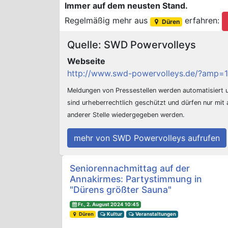
Immer auf dem neusten Stand.
Regelmäßig mehr aus
erfahren:
Düren
Quelle: SWD Powervolleys
Webseite
http://www.swd-powervolleys.de/?amp=1
Meldungen von Pressestellen werden automatisiert
sind urheberrechtlich geschützt und dürfen nur mit
anderer Stelle wiedergegeben werden.
mehr von SWD Powervolleys aufrufen
Beitrags-Navigation
Seniorennachmittag auf der
Annakirmes: Partystimmung in
"Dürens größter Sauna"
Fr., 2. August 2024 10:45
Düren
Kultur
Veranstaltungen