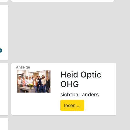
e
d
n
Heid Optic
OHG
sichtbar anders
lesen ...