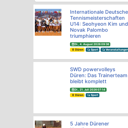
Internationale Deutsch
Tennismeisterschaften
U14: Seohyeon Kim un
Novak Palombo
triumphieren
Di., 4. August 2026 09:36
Düren
Sport
Veranstaltunge
SWD powervolleys
Düren: Das Trainerteam
bleibt komplett
Di., 21. Juli 2026 07:14
Düren
Sport
5 Jahre Dürener