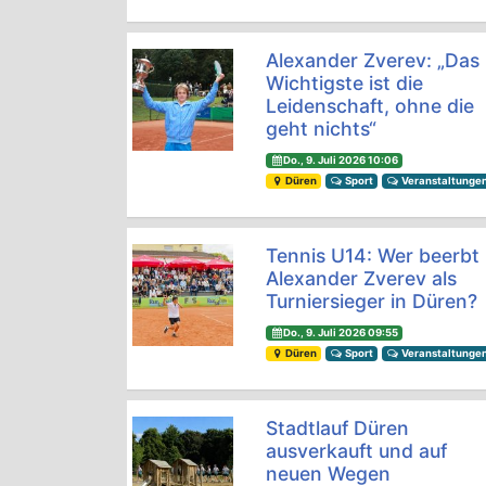
Alexander Zverev: „Das
Wichtigste ist die
Leidenschaft, ohne die
geht nichts“
Do., 9. Juli 2026 10:06
Düren
Sport
Veranstaltunge
Tennis U14: Wer beerbt
Alexander Zverev als
Turniersieger in Düren?
Do., 9. Juli 2026 09:55
Düren
Sport
Veranstaltunge
Stadtlauf Düren
ausverkauft und auf
neuen Wegen