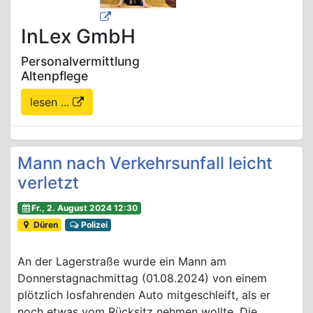
InLex GmbH
Personalvermittlung
Altenpflege
lesen ...
Mann nach Verkehrsunfall leicht
verletzt
Fr., 2. August 2024 12:30
Düren
Polizei
An der Lagerstraße wurde ein Mann am
Donnerstagnachmittag (01.08.2024) von einem
plötzlich losfahrenden Auto mitgeschleift, als er
noch etwas vom Rücksitz nehmen wollte. Die