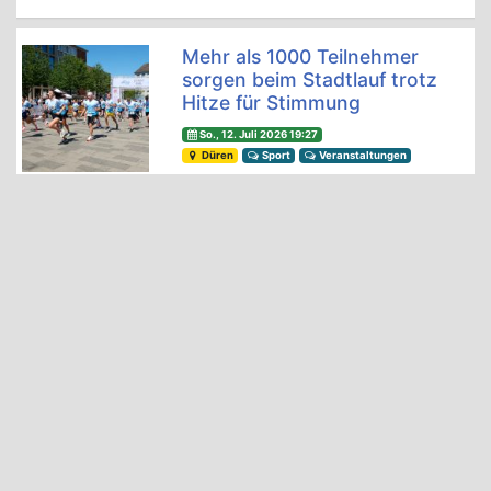
Mehr als 1000 Teilnehmer
sorgen beim Stadtlauf trotz
Hitze für Stimmung
So., 12. Juli 2026 19:27
Düren
Sport
Veranstaltungen
SWD powervolleys Düren:
Marcin Ernastowicz ist zurück
Di., 7. Juli 2026 06:00
Düren
Sport
Alexander Zverev: „Das
Wichtigste ist die
Leidenschaft, ohne die geht
nichts“