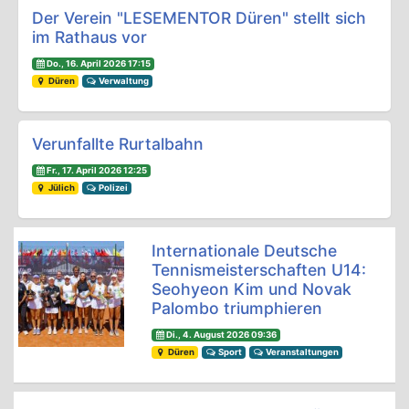
Beitrags-Navigation
Der Verein "LESEMENTOR Düren" stellt sich
im Rathaus vor
Do., 16. April 2026 17:15
Düren
Verwaltung
Verunfallte Rurtalbahn
Fr., 17. April 2026 12:25
Jülich
Polizei
Internationale Deutsche
Tennismeisterschaften U14:
Seohyeon Kim und Novak
Palombo triumphieren
Di., 4. August 2026 09:36
Düren
Sport
Veranstaltungen