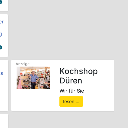
n
er
g
n
Kochshop
us
Düren
Wir für Sie
lesen ...