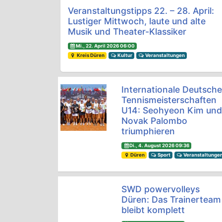
Beitrags-Navigation
Veranstaltungstipps 22. – 28. April:
Lustiger Mittwoch, laute und alte
Musik und Theater-Klassiker
Mi., 22. April 2026 06:00
Kreis Düren
Kultur
Veranstaltungen
Internationale Deutsch
Tennismeisterschaften
U14: Seohyeon Kim un
Novak Palombo
triumphieren
Di., 4. August 2026 09:36
Düren
Sport
Veranstaltunge
SWD powervolleys
Düren: Das Trainerteam
bleibt komplett