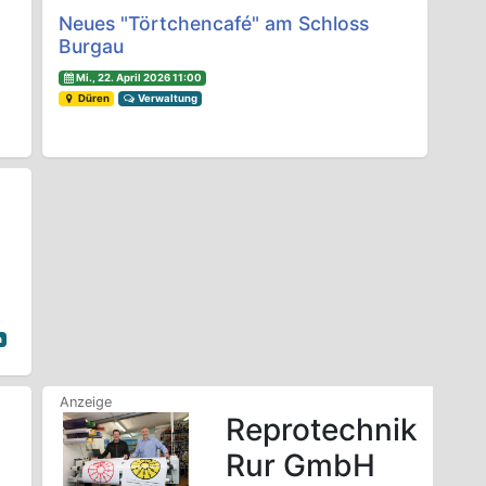
Neues "Törtchencafé" am Schloss
Burgau
Mi., 22. April 2026 11:00
Düren
Verwaltung
e
d
n
Reprotechnik
Rur GmbH