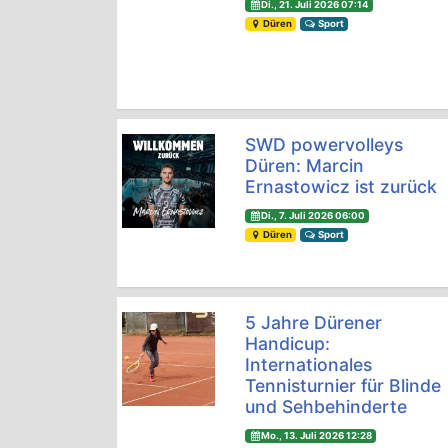
Di., 21. Juli 2026 07:14
Düren
Sport
SWD powervolleys
Düren: Marcin
Ernastowicz ist zurück
Di., 7. Juli 2026 06:00
Düren
Sport
5 Jahre Dürener
Handicup:
Internationales
Tennisturnier für Blinde
und Sehbehinderte
Mo., 13. Juli 2026 12:28