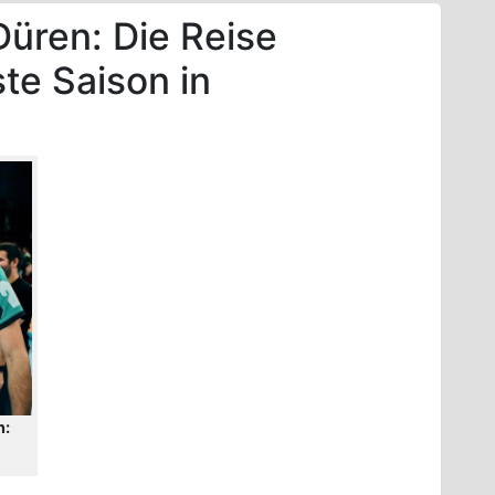
üren: Die Reise
te Saison in
n: