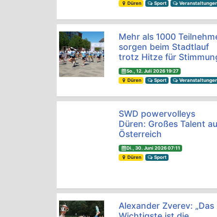
Düren
Sport
Veranstaltunge
Mehr als 1000 Teilnehm
sorgen beim Stadtlauf
trotz Hitze für Stimmun
So., 12. Juli 2026 19:27
Düren
Sport
Veranstaltunge
SWD powervolleys
Düren: Großes Talent a
Österreich
Di., 30. Juni 2026 07:11
Düren
Sport
Alexander Zverev: „Das
Wichtigste ist die