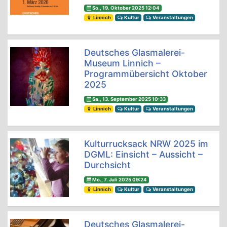
So., 19. Oktober 2025 12:04
Linnich
Kultur
Veranstaltungen
Deutsches Glasmalerei-
Museum Linnich –
Programmübersicht Oktober
2025
Sa., 13. September 2025 10:33
Linnich
Kultur
Veranstaltungen
Kulturrucksack NRW 2025 im
DGML: Einsicht – Aussicht –
Durchsicht
Mo., 7. Juli 2025 09:24
Linnich
Kultur
Veranstaltungen
Deutsches Glasmalerei-