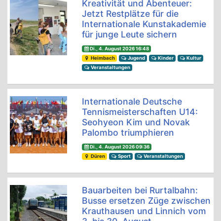
Kreativität und Abenteuer:
Jetzt Restplätze für die
Internationale Kunstakademie
für junge Leute sichern
Di., 4. August 2026 16:48
Heimbach
Jugend
Kinder
Kultur
Veranstaltungen
Internationale Deutsche
Tennismeisterschaften U14:
Seohyeon Kim und Novak
Palombo triumphieren
Di., 4. August 2026 09:36
Düren
Sport
Veranstaltungen
Bauarbeiten bei Rurtalbahn:
Busse ersetzen Züge zwischen
Krauthausen und Linnich vom