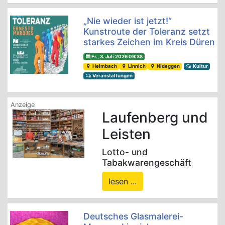
„Nie wieder ist jetzt!“
Kunstroute der Toleranz setzt
starkes Zeichen im Kreis Düren
Fr., 3. Juli 2026 09:38
Heimbach
Linnich
Nideggen
Kultur
Veranstaltungen
Laufenberg und
Leisten
Lotto- und
Tabakwarengeschäft
lesen ...
Deutsches Glasmalerei-