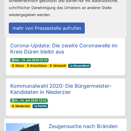
urheberrechtlich geschützt und dürfen nur mit ausdrücklicher,
schriftlicher Genehmigung des Urhebers an anderer Stelle
wiedergegeben werden.
mehr von Pressestelle aufrufen
Beitrags-Navigation
Corona-Update: Die zweite Coronawelle im
Kreis Düren bleibt aus
Mo., 13. Juli 2020 21:13
Düren
Kreis Düren
Vettweiß
Gesundheit
Kommunalwahl 2020: Die Bürgermeister-
Kandidaten in Niederzier
Di., 14. Juli 2020 12:22
Niederzier
Politik
Zeugensuche nach Bränden