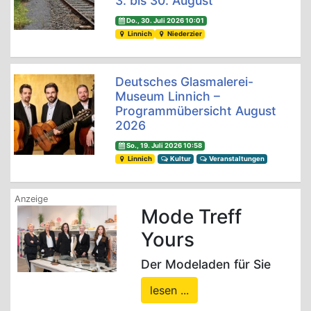
3. bis 30. August
Do., 30. Juli 2026 10:01
Linnich
Niederzier
Deutsches Glasmalerei-
Museum Linnich –
Programmübersicht August
2026
So., 19. Juli 2026 10:58
Linnich
Kultur
Veranstaltungen
Mode Treff
Yours
Der Modeladen für Sie
lesen ...