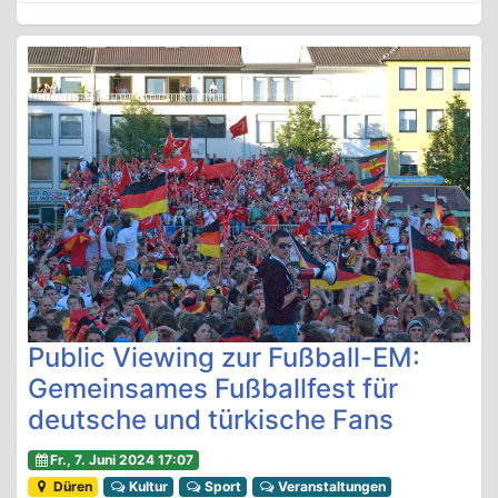
Public Viewing zur Fußball-EM:
Gemeinsames Fußballfest für
deutsche und türkische Fans
Fr., 7. Juni 2024 17:07
Düren
Kultur
Sport
Veranstaltungen