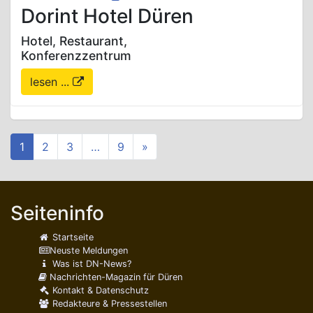
Dorint Hotel Düren
Hotel, Restaurant,
Konferenzzentrum
lesen ...
1
2
3
…
9
»
Seiteninfo
Startseite
Neuste Meldungen
Was ist DN-News?
Nachrichten-Magazin für Düren
Kontakt & Datenschutz
Redakteure & Pressestellen