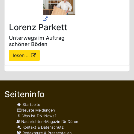
Lorenz Parkett
Unterwegs im Auftrag
schöner Böden
lesen ...
Seiteninfo
Startseite
Neuste Meldungen
Was ist DN-News?
Nachrichten-Magazin für Düren
Kontakt & Datenschutz
Redakteure & Pressestellen