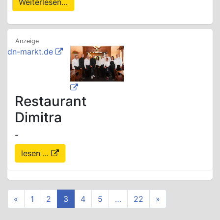
Weiterlesen…
dn-markt.de
Restaurant
Dimitra
-
lesen ...
«
1
2
3
4
5
…
22
»