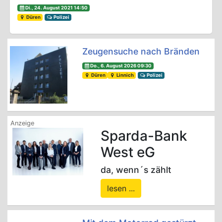
Di., 24. August 2021 14:50
Düren
Polizei
Zeugensuche nach Bränden
Do., 6. August 2026 09:30
Düren
Linnich
Polizei
Sparda-Bank
West eG
da, wenn´s zählt
lesen ...