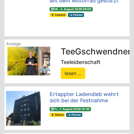
Mit dem Motorrad gestürzt
Mi., 5. August 2026 09:00
Linnich
Polizei
TeeGschwendner
Teeleidenschaft
lesen ...
Ertappter Ladendieb wehrt
sich bei der Festnahme
Fr., 7. August 2026 10:30
Düren
Polizei