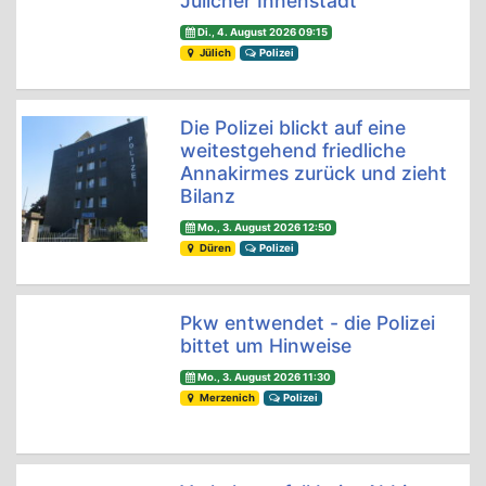
Jülicher Innenstadt
Di., 4. August 2026 09:15
Jülich
Polizei
Die Polizei blickt auf eine
weitestgehend friedliche
Annakirmes zurück und zieht
Bilanz
Mo., 3. August 2026 12:50
Düren
Polizei
Pkw entwendet - die Polizei
bittet um Hinweise
Mo., 3. August 2026 11:30
Merzenich
Polizei