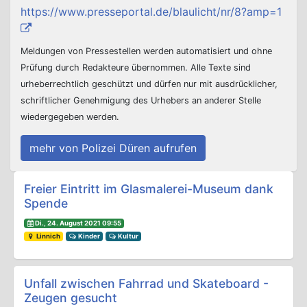
https://www.presseportal.de/blaulicht/nr/8?amp=1
Meldungen von Pressestellen werden automatisiert und ohne
Prüfung durch Redakteure übernommen. Alle Texte sind
urheberrechtlich geschützt und dürfen nur mit ausdrücklicher,
schriftlicher Genehmigung des Urhebers an anderer Stelle
wiedergegeben werden.
mehr von Polizei Düren aufrufen
Beitrags-Navigation
Freier Eintritt im Glasmalerei-Museum dank
Spende
Di., 24. August 2021 09:55
Linnich
Kinder
Kultur
Unfall zwischen Fahrrad und Skateboard -
Zeugen gesucht