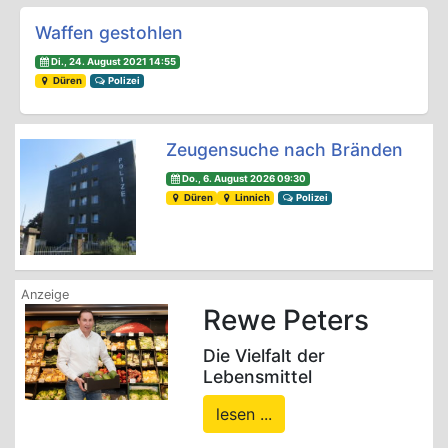
Waffen gestohlen
Di., 24. August 2021 14:55
Düren
Polizei
Zeugensuche nach Bränden
Do., 6. August 2026 09:30
Düren
Linnich
Polizei
Rewe Peters
Die Vielfalt der
Lebensmittel
lesen ...