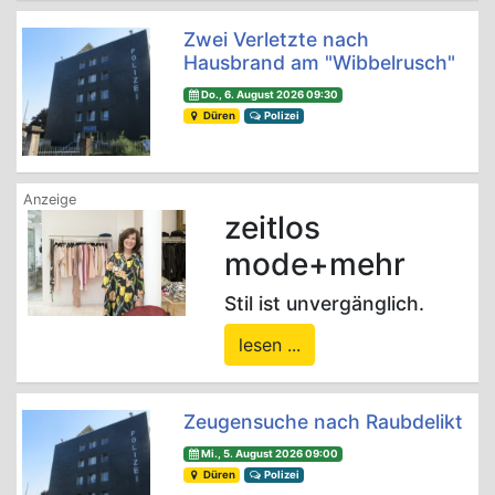
Zwei Verletzte nach
Hausbrand am "Wibbelrusch"
Do., 6. August 2026 09:30
Düren
Polizei
zeitlos
mode+mehr
Stil ist unvergänglich.
lesen ...
Zeugensuche nach Raubdelikt
Mi., 5. August 2026 09:00
Düren
Polizei