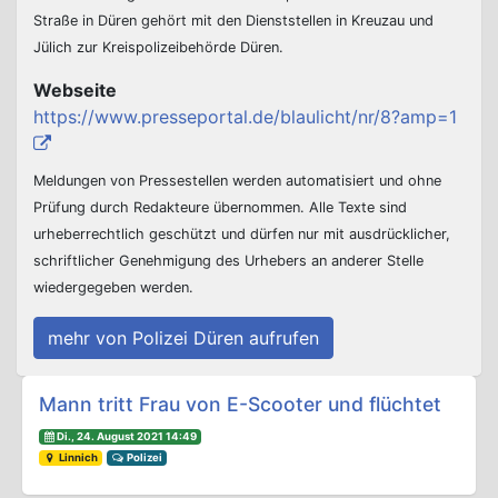
Straße in Düren gehört mit den Dienststellen in Kreuzau und
Jülich zur Kreispolizeibehörde Düren.
Webseite
https://www.presseportal.de/blaulicht/nr/8?amp=1
Meldungen von Pressestellen werden automatisiert und ohne
Prüfung durch Redakteure übernommen. Alle Texte sind
urheberrechtlich geschützt und dürfen nur mit ausdrücklicher,
schriftlicher Genehmigung des Urhebers an anderer Stelle
wiedergegeben werden.
mehr von Polizei Düren aufrufen
Beitrags-Navigation
Mann tritt Frau von E-Scooter und flüchtet
Di., 24. August 2021 14:49
Linnich
Polizei