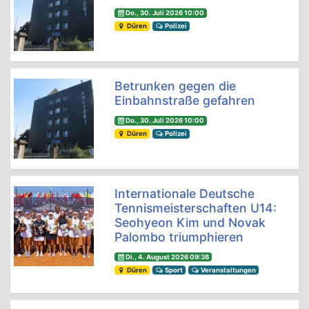
Do., 30. Juli 2026 10:00
Düren
Polizei
Betrunken gegen die
Einbahnstraße gefahren
Do., 30. Juli 2026 10:00
Düren
Polizei
Internationale Deutsche
Tennismeisterschaften U14:
Seohyeon Kim und Novak
Palombo triumphieren
Di., 4. August 2026 09:36
Düren
Sport
Veranstaltungen