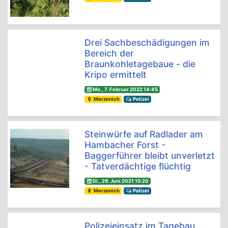
Drei Sachbeschädigungen im
Bereich der
Braunkohletagebaue - die
Kripo ermittelt
Mo., 7. Februar 2022 14:45
Merzenich
Polizei
Steinwürfe auf Radlader am
Hambacher Forst -
Baggerführer bleibt unverletzt
- Tatverdächtige flüchtig
Di., 29. Juni 2021 15:20
Merzenich
Polizei
Polizeieinsatz im Tagebau