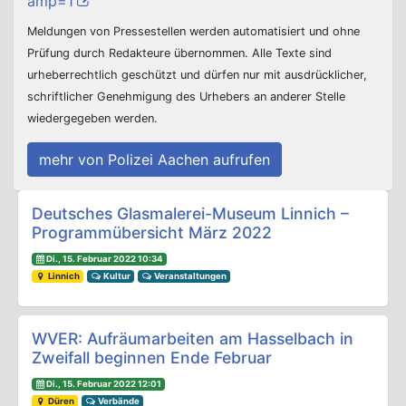
amp=1
Meldungen von Pressestellen werden automatisiert und ohne
Prüfung durch Redakteure übernommen. Alle Texte sind
urheberrechtlich geschützt und dürfen nur mit ausdrücklicher,
schriftlicher Genehmigung des Urhebers an anderer Stelle
wiedergegeben werden.
mehr von Polizei Aachen aufrufen
Beitrags-Navigation
Deutsches Glasmalerei-Museum Linnich –
Programmübersicht März 2022
Di., 15. Februar 2022 10:34
Linnich
Kultur
Veranstaltungen
WVER: Aufräumarbeiten am Hasselbach in
Zweifall beginnen Ende Februar
Di., 15. Februar 2022 12:01
Düren
Verbände