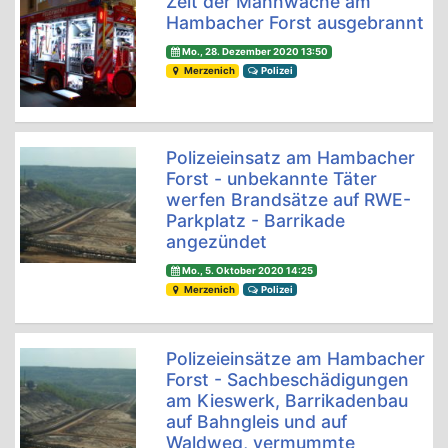
Zelt der Mahnwache am
Hambacher Forst ausgebrannt
Mo., 28. Dezember 2020 13:50
Merzenich
Polizei
Polizeieinsatz am Hambacher
Forst - unbekannte Täter
werfen Brandsätze auf RWE-
Parkplatz - Barrikade
angezündet
Mo., 5. Oktober 2020 14:25
Merzenich
Polizei
Polizeieinsätze am Hambacher
Forst - Sachbeschädigungen
am Kieswerk, Barrikadenbau
auf Bahngleis und auf
Waldweg, vermummte