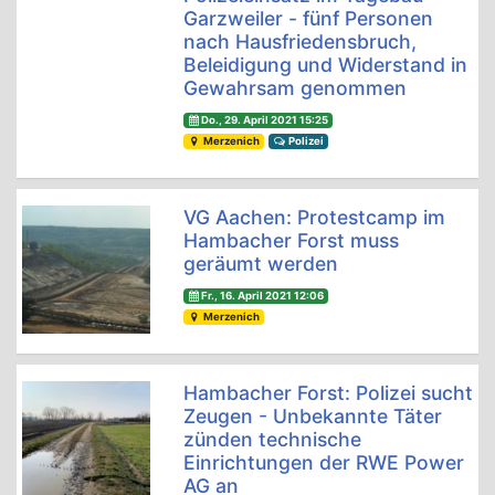
Garzweiler - fünf Personen
nach Hausfriedensbruch,
Beleidigung und Widerstand in
Gewahrsam genommen
Do., 29. April 2021 15:25
Merzenich
Polizei
VG Aachen: Protestcamp im
Hambacher Forst muss
geräumt werden
Fr., 16. April 2021 12:06
Merzenich
Hambacher Forst: Polizei sucht
Zeugen - Unbekannte Täter
zünden technische
Einrichtungen der RWE Power
AG an