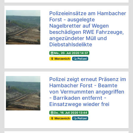
Polizeieinsätze am Hambacher
Forst - ausgelegte
Nagelbretter auf Wegen
beschädigen RWE Fahrzeuge,
angezündeter Müll und
Diebstahlsdelikte
Mo., 20. Juli 2020 14:37
Merzenich
Polizei
Polizei zeigt erneut Präsenz im
Hambacher Forst - Beamte
von Vermummten angegriffen
- Barrikaden entfernt -
Einsatzwege wieder frei
Do., 16. Juli 2020 13:44
Merzenich
Polizei