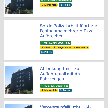
Di., 23. Juni 2026 09:30
Merzenich
Polizei
Solide Polizeiarbeit führt zur
Festnahme mehrerer Pkw-
Aufbrecher
Mi., 17. Juni 2026 13:32
Düren
Langerwehe
Merzenich
Polizei
Ablenkung führt zu
Auffahrunfall mit drei
Fahrzeugen
Fr., 5. Juni 2026 11:55
Merzenich
Polizei
Verkehrsunfallflucht - 14-