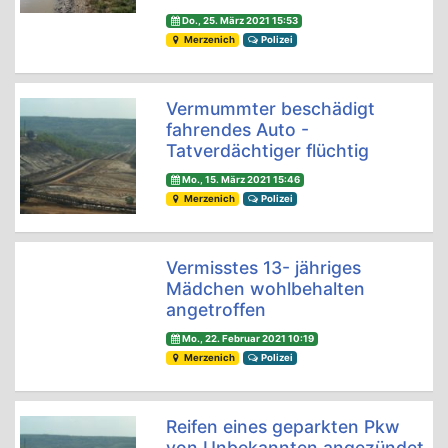
Do., 25. März 2021 15:53
Merzenich
Polizei
Vermummter beschädigt
fahrendes Auto -
Tatverdächtiger flüchtig
Mo., 15. März 2021 15:46
Merzenich
Polizei
Vermisstes 13- jähriges
Mädchen wohlbehalten
angetroffen
Mo., 22. Februar 2021 10:19
Merzenich
Polizei
Reifen eines geparkten Pkw
von Unbekannten angezündet