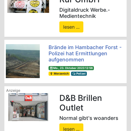
Digitaldruck Werbe.-
Medientechnik
lesen ...
Brände im Hambacher Forst -
Polizei hat Ermittlungen
aufgenommen
Mo., 23. Oktober 2023 12:56
Merzenich
Polizei
D&B Brillen
Outlet
Normal gibt's woanders
lesen ...