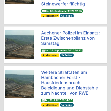
Steinewerfer flüchtig
Mi., 30. September 2020 12:05
Merzenich
Polizei
Aachener Polizei im Einsatz:
Erste Zwischenbilanz von
Samstag
Sa., 26. September 2020 20:13
Merzenich
Polizei
Weitere Straftaten am
Hambacher Forst -
Hausfriedensbruch,
Beleidigung und Diebstähle
zum Nachteil von RWE
Di., 21. Juli 2020 14:05
Merzenich
Polizei