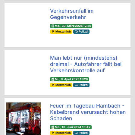
Verkehrsunfall im
Gegenverkehr
Mo., 30. März 2026 12:55
Merzenich
Polizei
Man lebt nur (mindestens)
dreimal - Autofahrer fällt bei
Verkehrskontrolle auf
Mi., 9. April 2025 15:26
Merzenich
Polizei
Feuer im Tagebau Hambach -
Kabelbrand verursacht hohen
Schaden
Mo., 10. Juni 2024 10:42
Merzenich
Polizei