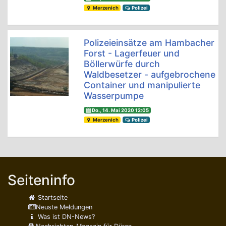
Merzenich
Polizei
Polizeieinsätze am Hambacher
Forst - Lagerfeuer und
Böllerwürfe durch
Waldbesetzer - aufgebrochene
Container und manipulierte
Wasserpumpe
Do., 14. Mai 2020 12:05
Merzenich
Polizei
Seiteninfo
Startseite
Neuste Meldungen
Was ist DN-News?