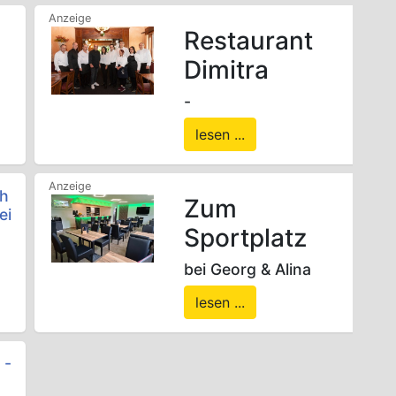
Restaurant
Dimitra
-
lesen ...
ch
Zum
ei
Sportplatz
bei Georg & Alina
lesen ...
 -