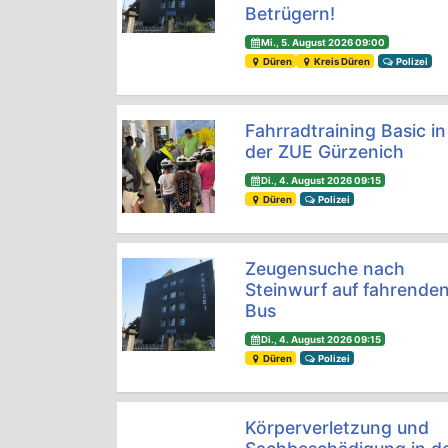
Betrügern!
Mi., 5. August 2026 09:00
Düren
Kreis Düren
Polizei
Fahrradtraining Basic in
der ZUE Gürzenich
Di., 4. August 2026 09:15
Düren
Polizei
Zeugensuche nach
Steinwurf auf fahrende
Bus
Di., 4. August 2026 09:15
Düren
Polizei
Körperverletzung und