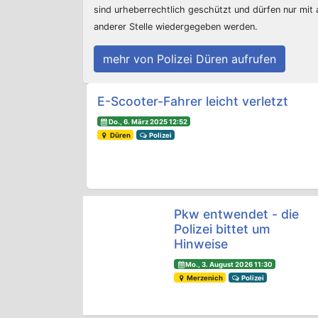
sind urheberrechtlich geschützt und dürfen nur mit
anderer Stelle wiedergegeben werden.
mehr von Polizei Düren aufrufen
Beitrags-Navigation
E-Scooter-Fahrer leicht verletzt
Do., 6. März 2025 12:52
Düren
Polizei
Pkw entwendet - die
Polizei bittet um
Hinweise
Mo., 3. August 2026 11:30
Merzenich
Polizei