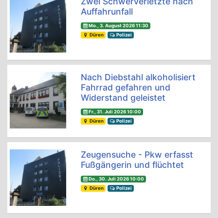
Zwei Schwerverletzte nach
Auffahrunfall
Mo., 3. August 2026 11:30
Düren
Polizei
Nach Diebstahl alkoholisiert
Fahrrad gefahren und
Widerstand geleistet
Fr., 31. Juli 2026 10:00
Düren
Polizei
Zeugensuche - Pkw erfasst
Fußgängerin und flüchtet
Do., 30. Juli 2026 10:00
Düren
Polizei