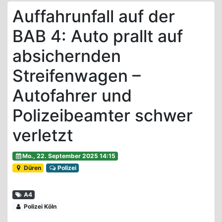
Auffahrunfall auf der
BAB 4: Auto prallt auf
absichernden
Streifenwagen –
Autofahrer und
Polizeibeamter schwer
verletzt
Mo., 22. September 2025 14:15
Düren
Polizei
A4
Polizei Köln