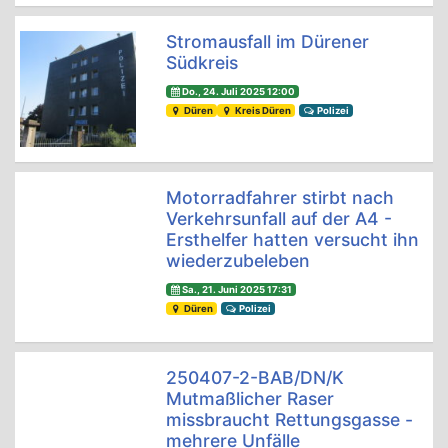
Stromausfall im Dürener
Südkreis
Do., 24. Juli 2025 12:00
Düren
Kreis Düren
Polizei
Motorradfahrer stirbt nach
Verkehrsunfall auf der A4 -
Ersthelfer hatten versucht ihn
wiederzubeleben
Sa., 21. Juni 2025 17:31
Düren
Polizei
250407-2-BAB/DN/K
Mutmaßlicher Raser
missbraucht Rettungsgasse -
mehrere Unfälle