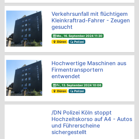
Verkehrsunfall mit flüchtigem
Kleinkraftrad-Fahrer - Zeugen
gesucht
Mo., 16. September 2024 11:30
Düren
Polizei
Hochwertige Maschinen aus
Firmentransportern
entwendet
Fr., 13. September 2024 10:06
Düren
Polizei
/DN Polizei Köln stoppt
Hochzeitskorso auf A4 - Autos
und Führerscheine
sichergestellt