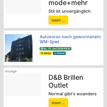
mode+mehr
Stil ist unvergänglich.
lesen ...
Autokorso nach gewonnenem
WM-Spiel
So., 21. Juni 2026 09:52
Düren
Polizei
D&B Brillen
Outlet
Normal gibt's woanders
lesen ...