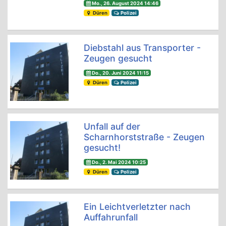
Mo., 26. August 2024 14:46
Düren
Polizei
Diebstahl aus Transporter -
Zeugen gesucht
Do., 20. Juni 2024 11:15
Düren
Polizei
Unfall auf der
Scharnhorststraße - Zeugen
gesucht!
Do., 2. Mai 2024 10:25
Düren
Polizei
Ein Leichtverletzter nach
Auffahrunfall