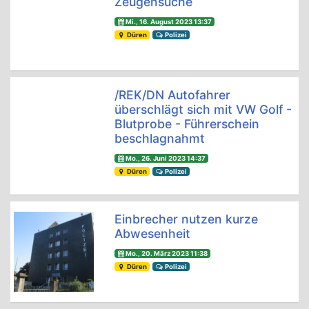
Zeugensuche
Mi., 16. August 2023 13:37
Düren
Polizei
/REK/DN Autofahrer
überschlägt sich mit VW Golf -
Blutprobe - Führerschein
beschlagnahmt
Mo., 26. Juni 2023 14:37
Düren
Polizei
Einbrecher nutzen kurze
Abwesenheit
Mo., 20. März 2023 11:38
Düren
Polizei