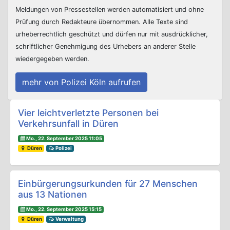
Meldungen von Pressestellen werden automatisiert und ohne
Prüfung durch Redakteure übernommen. Alle Texte sind
urheberrechtlich geschützt und dürfen nur mit ausdrücklicher,
schriftlicher Genehmigung des Urhebers an anderer Stelle
wiedergegeben werden.
mehr von Polizei Köln aufrufen
Beitrags-Navigation
Vier leichtverletzte Personen bei
Verkehrsunfall in Düren
Mo., 22. September 2025 11:05
Düren
Polizei
Einbürgerungsurkunden für 27 Menschen
aus 13 Nationen
Mo., 22. September 2025 15:15
Düren
Verwaltung