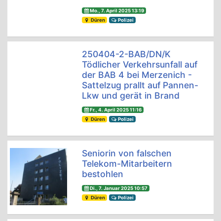
Mo., 7. April 2025 13:19
Düren
Polizei
250404-2-BAB/DN/K
Tödlicher Verkehrsunfall auf
der BAB 4 bei Merzenich -
Sattelzug prallt auf Pannen-
Lkw und gerät in Brand
Fr., 4. April 2025 11:16
Düren
Polizei
Seniorin von falschen
Telekom-Mitarbeitern
bestohlen
Di., 7. Januar 2025 10:57
Düren
Polizei