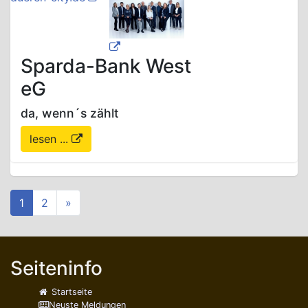
Sparda-Bank West
eG
da, wenn´s zählt
lesen ...
1
2
»
Seiteninfo
Startseite
Neuste Meldungen