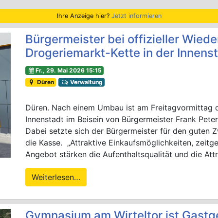
Ihre Anzeige hier?
Jetzt informieren
Bürgermeister bei offizieller Wiede
Drogeriemarkt-Kette in der Innens
Fr., 29. Mai 2026 15:15
Düren
Verwaltung
Düren. Nach einem Umbau ist am Freitagvormittag die
Innenstadt im Beisein von Bürgermeister Frank Peter 
Dabei setzte sich der Bürgermeister für den guten 
die Kasse. „Attraktive Einkaufsmöglichkeiten, zeitg
Angebot stärken die Aufenthaltsqualität und die Attr
Weiterlesen…
Gymnasium am Wirteltor ist Gastg