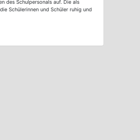
ten des Schulpersonals auf. Die als
die Schülerinnen und Schüler ruhig und
]