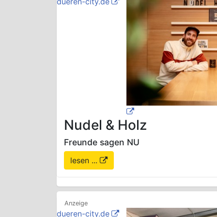
dueren-city.de
Nudel & Holz
Freunde sagen NU
lesen ...
dueren-city.de