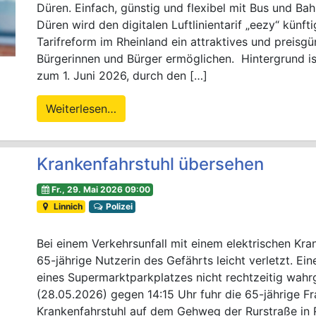
Düren. Einfach, günstig und flexibel mit Bus und Ba
Düren wird den digitalen Luftlinientarif „eezy“ künf
Tarifreform im Rheinland ein attraktives und preisg
Bürgerinnen und Bürger ermöglichen. Hintergrund is
zum 1. Juni 2026, durch den […]
Weiterlesen…
Krankenfahrstuhl übersehen
Fr., 29. Mai 2026 09:00
Linnich
Polizei
Bei einem Verkehrsunfall mit einem elektrischen Kra
65-jährige Nutzerin des Gefährts leicht verletzt. Ei
eines Supermarktparkplatzes nicht rechtzeitig w
(28.05.2026) gegen 14:15 Uhr fuhr die 65-jährige Fr
Krankenfahrstuhl auf dem Gehweg der Rurstraße in Ri