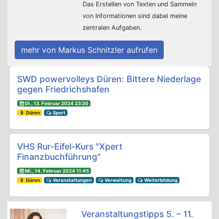
Das Erstellen von Texten und Sammeln
von Informationen sind dabei meine
zentralen Aufgaben.
mehr von Markus Schnitzler aufrufen
Beitrags-Navigation
SWD powervolleys Düren: Bittere Niederlage
gegen Friedrichshafen
Di., 13. Februar 2024 23:20
Düren
Sport
VHS Rur-Eifel-Kurs "Xpert
Finanzbuchführung"
Mi., 14. Februar 2024 11:45
Düren
Veranstaltungen
Verwaltung
Weiterbildung
Veranstaltungstipps 5. – 11.