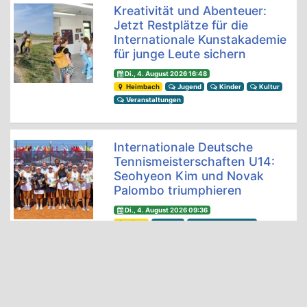
Kreativität und Abenteuer:
Jetzt Restplätze für die
Internationale Kunstakademie
für junge Leute sichern
Di., 4. August 2026 16:48
Heimbach
Jugend
Kinder
Kultur
Veranstaltungen
Internationale Deutsche
Tennismeisterschaften U14:
Seohyeon Kim und Novak
Palombo triumphieren
Di., 4. August 2026 09:36
Düren
Sport
Veranstaltungen
Veranstaltungstipps 29. Juli –
4. August: Annakirmes in
Düren, Konzerte im Nordkreis