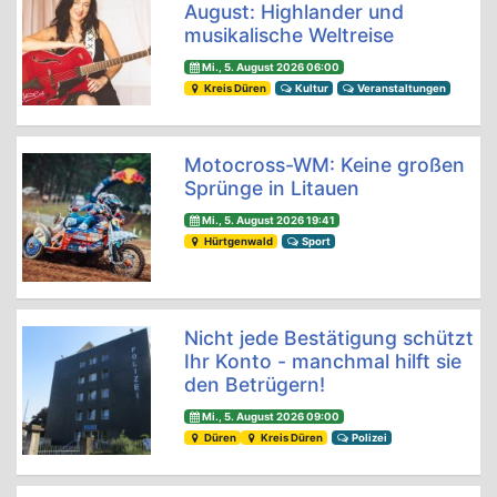
August: Highlander und
musikalische Weltreise
Mi., 5. August 2026 06:00
Kreis Düren
Kultur
Veranstaltungen
Motocross-WM: Keine großen
Sprünge in Litauen
Mi., 5. August 2026 19:41
Hürtgenwald
Sport
Nicht jede Bestätigung schützt
Ihr Konto - manchmal hilft sie
den Betrügern!
Mi., 5. August 2026 09:00
Düren
Kreis Düren
Polizei