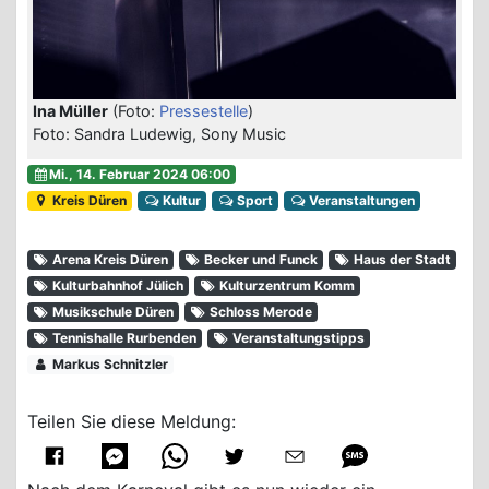
Ina Müller
(Foto:
Pressestelle
)
Foto: Sandra Ludewig, Sony Music
Mi., 14. Februar 2024 06:00
Kreis Düren
Kultur
Sport
Veranstaltungen
Arena Kreis Düren
Becker und Funck
Haus der Stadt
Kulturbahnhof Jülich
Kulturzentrum Komm
Musikschule Düren
Schloss Merode
Tennishalle Rurbenden
Veranstaltungstipps
Markus Schnitzler
Teilen Sie diese Meldung: