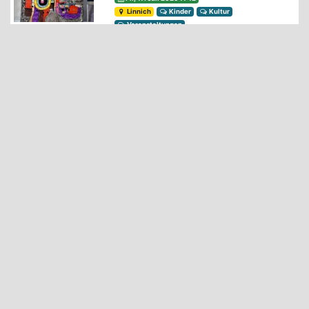
Linnich
Kinder
Kultur
Veranstaltungen
Verkehrsunfall beim Abbiegen
- zwei Leichtverletzte
Di., 21. Juli 2026 08:45
Linnich
Polizei
Ein Schwerverletzter bei
Kollision zwischen Motorrad
und Pkw
Fr., 17. Juli 2026 06:27
Linnich
Polizei
Große verbrannte Flächen
nach Stoppelfeldbränden