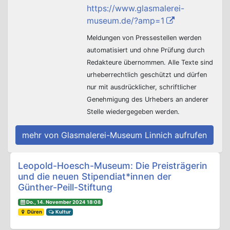
https://www.glasmalerei-
museum.de/?amp=1
Meldungen von Pressestellen werden
automatisiert und ohne Prüfung durch
Redakteure übernommen. Alle Texte sind
urheberrechtlich geschützt und dürfen
nur mit ausdrücklicher, schriftlicher
Genehmigung des Urhebers an anderer
Stelle wiedergegeben werden.
mehr von Glasmalerei-Museum Linnich aufrufen
Beitrags-Navigation
Leopold-Hoesch-Museum: Die Preisträgerin
und die neuen Stipendiat*innen der
Günther-Peill-Stiftung
Do., 14. November 2024 18:08
Düren
Kultur