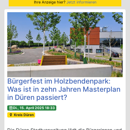
Ihre Anzeige hier?
Jetzt informieren
Bürgerfest im Holzbendenpark:
Was ist in zehn Jahren Masterplan
in Düren passiert?
Di., 15. April 2025 18:33
Kreis Düren
Die Düren Stadtverwaltung lädt die Bürgerinnen und