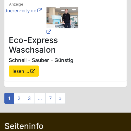
dueren-city.de
Eco-Express
Waschsalon
Schnell - Sauber - Günstig
lesen ...
1
2
3
…
7
»
Seiteninfo