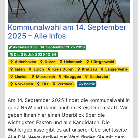
Kommunalwahl am 14. September
2025 – Alle Infos
Aktualisiert So., 14. September 2025 23:16
Di., 29. Juli 2025 12:34
Aldenhoven
Düren
Heimbach
Hürtgenwald
Inden
Jülich
Kreis Düren
Kreuzau
Langerwehe
Linnich
Merzenich
Nideggen
Niederzier
Nörvenich
Titz
Vettweiß
Politik
Am 14. September 2025 findet die Kommunalwahl in
ganz NRW und damit auch im Kreis Düren statt. Wir
geben Ihnen hier einen Überblick über die
wichtigsten Fakten und alle Kandidaten. Die
Wahlergebnisse gibt es auf unserer Übersichtsseite
Alle DN-News-Artikel zur Wahl finden Sie mit dem