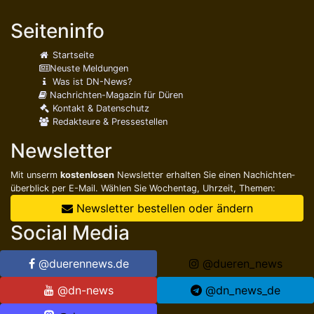
Optik
Anspruchsvolle
Seiteninfo
Augenoptik
Startseite
lesen ...
Neuste Meldungen
Was ist DN-News?
Nachrichten-Magazin für Düren
Kontakt & Datenschutz
Zeugensuche nach Raubdelikt
Redakteure & Pressestellen
Mi., 5. August 2026 09:00
Newsletter
Düren
Polizei
Mit unserm
kostenlosen
Newsletter erhalten Sie einen Nachichten­
überblick per E-Mail. Wählen Sie Wochentag, Uhrzeit, Themen:
Newsletter bestellen oder ändern
Social Media
Christian Janus
e.K.
@duerennews.de
@dueren_news
Versicherung und
@dn-news
@dn_news_de
Baufinanzierung