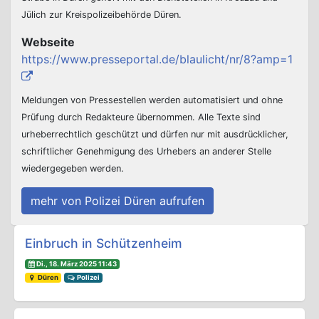
Jülich zur Kreispolizeibehörde Düren.
Webseite
https://www.presseportal.de/blaulicht/nr/8?amp=1
Meldungen von Pressestellen werden automatisiert und ohne
Prüfung durch Redakteure übernommen. Alle Texte sind
urheberrechtlich geschützt und dürfen nur mit ausdrücklicher,
schriftlicher Genehmigung des Urhebers an anderer Stelle
wiedergegeben werden.
mehr von Polizei Düren aufrufen
Beitrags-Navigation
Einbruch in Schützenheim
Di., 18. März 2025 11:43
Düren
Polizei