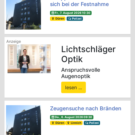
sich bei der Festnahme
Fr., 7. August 2026 10:30
Düren
Polizei
Lichtschläger
Optik
Anspruchsvolle
Augenoptik
lesen ...
Zeugensuche nach Bränden
Do., 6. August 2026 09:30
Düren
Linnich
Polizei