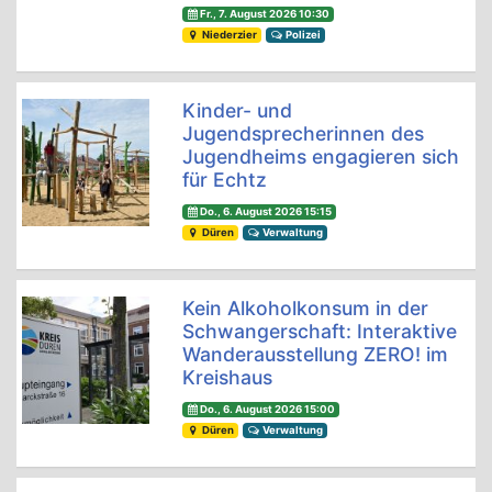
Fr., 7. August 2026 10:30
Niederzier
Polizei
Kinder- und
Jugendsprecherinnen des
Jugendheims engagieren sich
für Echtz
Do., 6. August 2026 15:15
Düren
Verwaltung
Kein Alkoholkonsum in der
Schwangerschaft: Interaktive
Wanderausstellung ZERO! im
Kreishaus
Do., 6. August 2026 15:00
Düren
Verwaltung