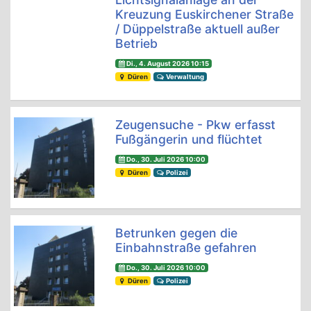
Kreuzung Euskirchener Straße
/ Düppelstraße aktuell außer
Betrieb
Di., 4. August 2026 10:15
Düren
Verwaltung
Zeugensuche - Pkw erfasst
Fußgängerin und flüchtet
Do., 30. Juli 2026 10:00
Düren
Polizei
Betrunken gegen die
Einbahnstraße gefahren
Do., 30. Juli 2026 10:00
Düren
Polizei