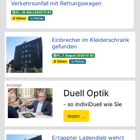
Verkehrsunfall mit Rettungswagen
Di., 18. März 2025 11:45
Düren
Polizei
Einbrecher im Kleiderschrank
gefunden
Fr., 7. August 2026 10:30
Düren
Polizei
Duell Optik
- so indiviDuell wie Sie
lesen ...
Ertappter Ladendieb wehrt