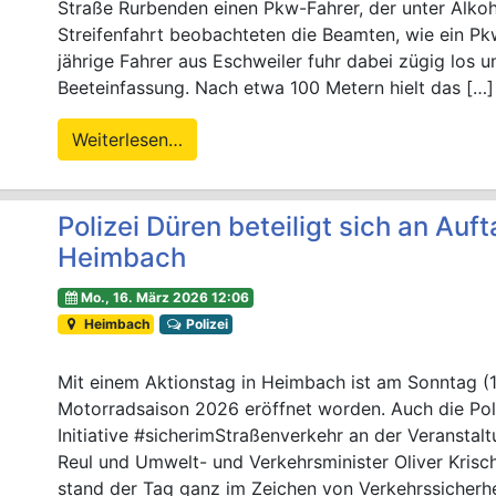
Straße Rurbenden einen Pkw-Fahrer, der unter Alkoh
Streifenfahrt beobachteten die Beamten, wie ein Pk
jährige Fahrer aus Eschweiler fuhr dabei zügig los u
Beeteinfassung. Nach etwa 100 Metern hielt das […]
Weiterlesen…
Polizei Düren beteiligt sich an Auf
Heimbach
Mo., 16. März 2026 12:06
Heimbach
Polizei
Mit einem Aktionstag in Heimbach ist am Sonntag (15
Motorradsaison 2026 eröffnet worden. Auch die Poliz
Initiative #sicherimStraßenverkehr an der Veransta
Reul und Umwelt- und Verkehrsminister Oliver Kris
stand der Tag ganz im Zeichen von Verkehrssicherh