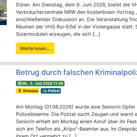
Düren. Am Dienstag, dem 9. Juni 2026, bietet die VH
Verbraucherzentrale NRW den kostenlosen Vortrag 
anschließender Diskussion an. Die Veranstaltung fin
Räumen der VHS Rur-Eifel in der Violengasse statt. S
Solarmodulen erzeugen, die sich […]
Weiterlesen…
Betrug durch falschen Kriminalpol
Mi., 3. Juni 2026 11:45
Kreuzau
Polizei
Am Montag (01.06.2026) wurde eine Seniorin Opfer 
Polizeibeamte. Die Polizei sucht Zeugen und warnt 
Seniorin erhielt am Montag einen Anruf über ihr Fes
sich am Telefon als „Kripo“-Beamter aus. Im Gespräc
ihrem Ort vermehrt zu […]