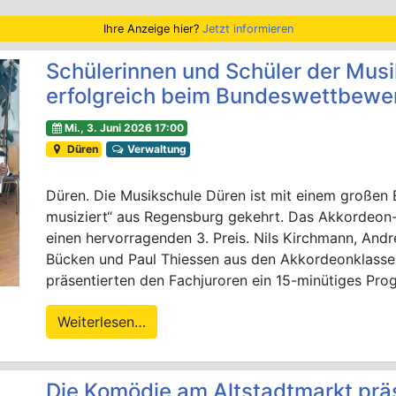
Ihre Anzeige hier?
Jetzt informieren
Schülerinnen und Schüler der Mus
erfolgreich beim Bundeswettbewer
Mi., 3. Juni 2026 17:00
Düren
Verwaltung
Düren. Die Musikschule Düren ist mit einem große
musiziert“ aus Regensburg gekehrt. Das Akkordeon-Q
einen hervorragenden 3. Preis. Nils Kirchmann, Andre
Bücken und Paul Thiessen aus den Akkordeonklasse
präsentierten den Fachjuroren ein 15-minütiges Pr
Weiterlesen…
Die Komödie am Altstadtmarkt prä