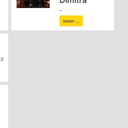
-
lesen ...
tz