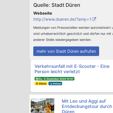
Quelle: Stadt Düren
Webseite
http://www.dueren.de/?amp=1
Meldungen von Pressestellen werden automatisiert
sind urheberrechtlich geschützt und dürfen nur mit
anderer Stelle wiedergegeben werden.
mehr von Stadt Düren aufrufen
Beitrags-Navigation
Verkehrsunfall mit E-Scooter - Eine
Person leicht verletzt
Do., 5. Dezember 2024 10:57
Düren
Polizei
Mit Leo und Aggi auf
Entdeckungstour durch
Düren