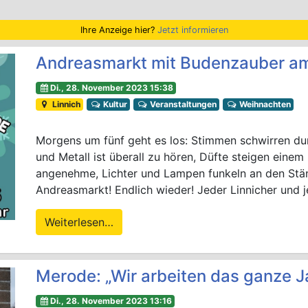
Ihre Anzeige hier?
Jetzt informieren
Andreasmarkt mit Budenzauber am
Di., 28. November 2023 15:38
Linnich
Kultur
Veranstaltungen
Weihnachten
Morgens um fünf geht es los: Stimmen schwirren du
und Metall ist überall zu hören, Düfte steigen eine
angenehme, Lichter und Lampen funkeln an den Ständ
Andreasmarkt! Endlich wieder! Jeder Linnicher und j
Weiterlesen…
Merode: „Wir arbeiten das ganze 
Di., 28. November 2023 13:16