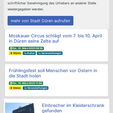
schriftlicher Genehmigung des Urhebers an anderer Stelle
wiedergegeben werden.
mehr von Stadt Düren aufrufen
Beitrags-Navigation
Moskauer Circus schlägt vom 7. bis 10. April
in Düren seine Zelte auf
Do., 31. März 2022 09:30
Düren
Kultur
Veranstaltungen
Frühlingsfest soll Menschen vor Ostern in
die Stadt holen
Do., 31. März 2022 11:50
Düren
Veranstaltungen
Einbrecher im Kleiderschrank
gefunden