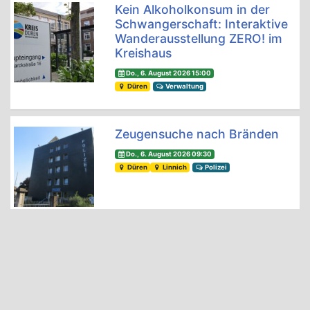
Kein Alkoholkonsum in der
Schwangerschaft: Interaktive
Wanderausstellung ZERO! im
Kreishaus
Do., 6. August 2026 15:00
Düren
Verwaltung
Zeugensuche nach Bränden
Do., 6. August 2026 09:30
Düren
Linnich
Polizei
Zwei Verletzte nach
Hausbrand am "Wibbelrusch"
Do., 6. August 2026 09:30
Düren
Polizei