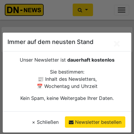
Ihre Anzeige hier?
Jetzt informieren
Tag:
7. Juli 2026
×
Immer auf dem neusten Stand
Unser Newsletter ist
dauerhaft kostenlos
Unbekannte entwenden
Kupferkabel aus dem Brainergy
Sie bestimmen:
Park
📰 Inhalt des Newsletters,
📅 Wochentag und Uhrzeit
Di., 7. Juli 2026
Jülich
Kein Spam, keine Weitergabe Ihrer Daten.
Polizei
×
Schließen
Newsletter bestellen