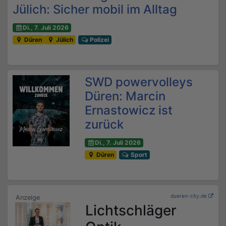
Jülich: Sicher mobil im Alltag
Di., 7. Juli 2026
Düren
Jülich
Polizei
SWD powervolleys
Düren: Marcin
Ernastowicz ist
zurück
Di., 7. Juli 2026
Düren
Sport
dueren-city.de
Lichtschläger