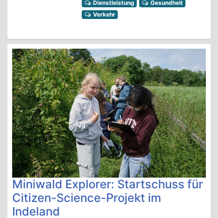
Dienstleistung
Gesundheit
Verkehr
Miniwald Explorer: Startschuss für
Citizen-Science-Projekt im
Indeland