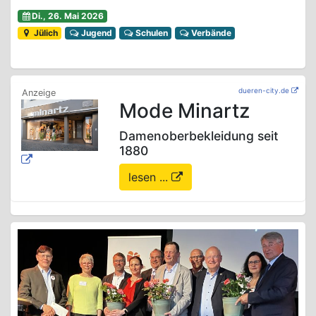
Di., 26. Mai 2026
Jülich
Jugend
Schulen
Verbände
dueren-city.de
Mode Minartz
Damenoberbekleidung seit
1880
lesen ...