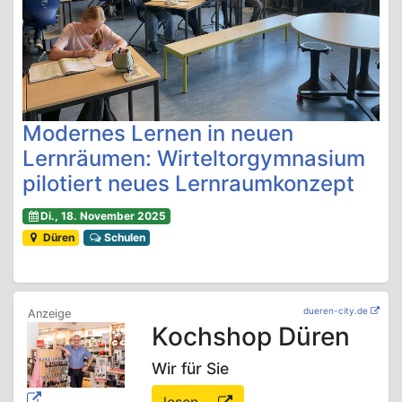
Modernes Lernen in neuen
Lernräumen: Wirteltorgymnasium
pilotiert neues Lernraumkonzept
Di., 18. November 2025
Düren
Schulen
dueren-city.de
Kochshop Düren
Wir für Sie