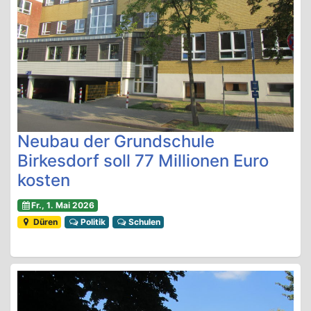
Neubau der Grundschule
Birkesdorf soll 77 Millionen Euro
kosten
Fr., 1. Mai 2026
Düren
Politik
Schulen