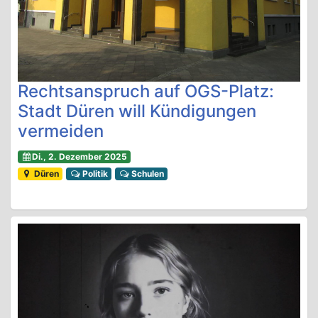
Rechtsanspruch auf OGS-Platz:
Stadt Düren will Kündigungen
vermeiden
Di., 2. Dezember 2025
Düren
Politik
Schulen