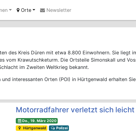
men
Orte
Newsletter
Ihre Anzeige hier?
Jetzt informieren
n des Kreis Düren mit etwa 8.800 Einwohnern. Sie liegt im 
 es vom Krawutschketurm. Die Ortsteile Simonskall und Voss
chlacht im Zweiten Weltkrieg bekannt.
und interessanten Orten (POI) in Hürtgenwald erhalten Sie
Motorradfahrer verletzt sich leicht
Do., 19. März 2020
Hürtgenwald
Polizei