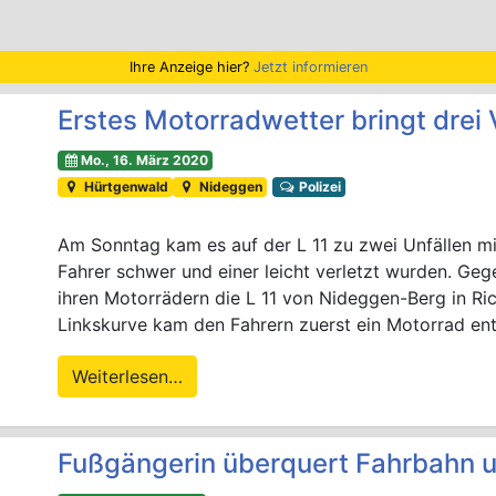
Ihre Anzeige hier?
Jetzt informieren
Erstes Motorradwetter bringt drei V
Mo., 16. März 2020
Hürtgenwald
Nideggen
Polizei
Am Sonntag kam es auf der L 11 zu zwei Unfällen mi
Fahrer schwer und einer leicht verletzt wurden. Ge
ihren Motorrädern die L 11 von Nideggen-Berg in Ric
Linkskurve kam den Fahrern zuerst ein Motorrad ent
Weiterlesen…
Fußgängerin überquert Fahrbahn u