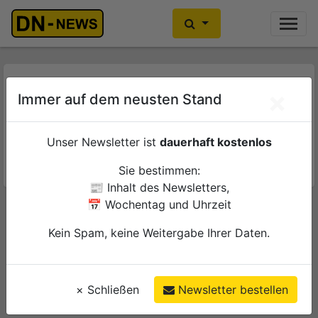
Ihre Anzeige hier?
Jetzt informieren
Verkehr
×
Immer auf dem neusten Stand
Jeden Tag sind viele Menschen mit dem Auto, dem
Fahrrad, dem Rurtalbus oder der Rurtalbahn im Kreis
Unser Newsletter ist
dauerhaft kostenlos
Düren unterwegs.
Sie bestimmen:
📰 Inhalt des Newsletters,
📅 Wochentag und Uhrzeit
Müntz: Baumaßnahme sorgt für
Änderungen im Busverkehr
Kein Spam, keine Weitergabe Ihrer Daten.
Mo., 17. September 2018
Titz
Verkehr
×
Schließen
Newsletter bestellen