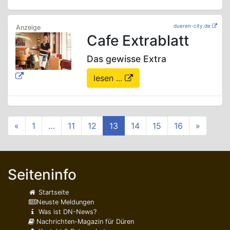
dueren-city.de
Cafe Extrablatt
Das gewisse Extra
lesen ...
«
1
…
11
12
13
14
15
16
»
Seiteninfo
Startseite
Neuste Meldungen
Was ist DN-News?
Nachrichten-Magazin für Düren