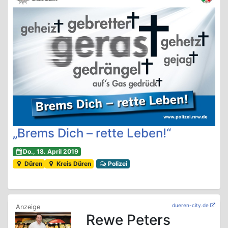
„Brems Dich – rette Leben!“
Do., 18. April 2019
Düren
Kreis Düren
Polizei
dueren-city.de
Rewe Peters