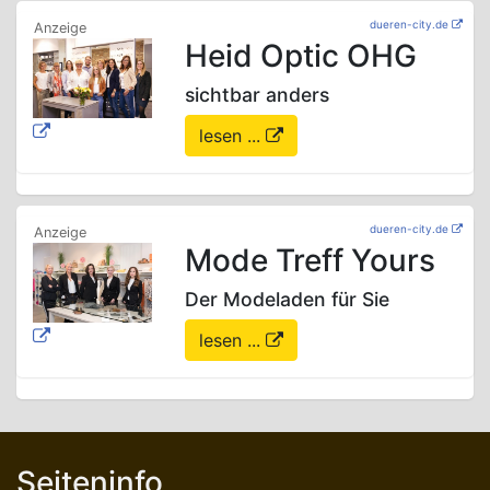
dueren-city.de
Heid Optic OHG
sichtbar anders
lesen ...
dueren-city.de
Mode Treff Yours
Der Modeladen für Sie
lesen ...
Seiteninfo