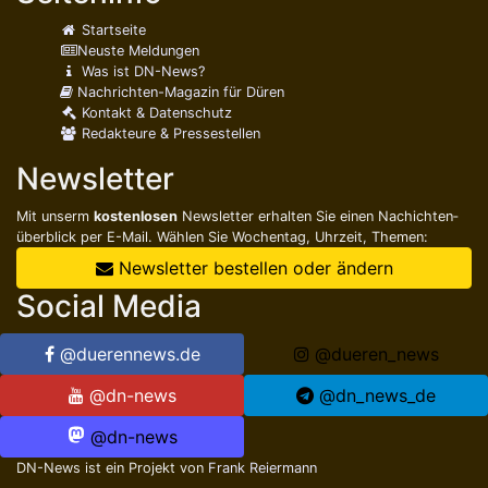
Startseite
Neuste Meldungen
Was ist DN-News?
Nachrichten-Magazin für Düren
Kontakt & Datenschutz
Redakteure & Pressestellen
Newsletter
Mit unserm
kostenlosen
Newsletter erhalten Sie einen Nachichten­
überblick per E-Mail. Wählen Sie Wochentag, Uhrzeit, Themen:
Newsletter bestellen oder ändern
Social Media
@duerennews.de
@dueren_news
@dn-news
@dn_news_de
@dn-news
DN-News ist ein Projekt von
Frank Reiermann