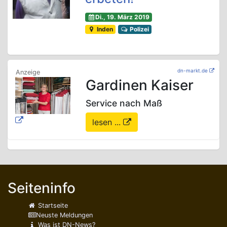
Di., 19. März 2019
Inden
Polizei
dn-markt.de
Gardinen Kaiser
Service nach Maß
lesen ...
Seiteninfo
Startseite
Neuste Meldungen
Was ist DN-News?