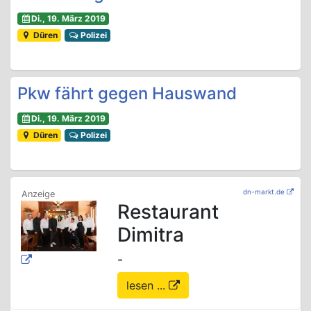
Di., 19. März 2019
Düren
Polizei
Pkw fährt gegen Hauswand
Di., 19. März 2019
Düren
Polizei
dn-markt.de
Restaurant
Dimitra
-
lesen ...