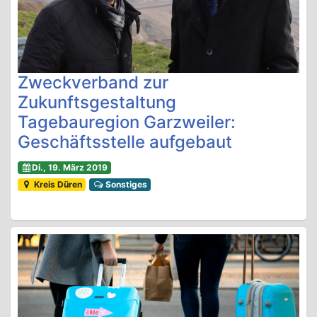
Zweckverband zur
Zukunftsgestaltung
Tagebauregion Garzweiler:
Geschäftsstelle aufgebaut
Di., 19. März 2019
Kreis Düren
Sonstiges