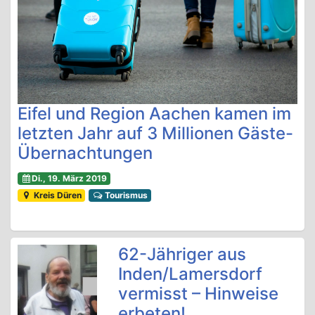
Eifel und Region Aachen kamen im
letzten Jahr auf 3 Millionen Gäste-
Übernachtungen
Di., 19. März 2019
Kreis Düren
Tourismus
62-Jähriger aus
Inden/Lamersdorf
vermisst – Hinweise
erbeten!