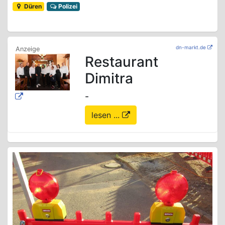
Düren
Polizei
dn-markt.de
Restaurant
Dimitra
-
lesen ...