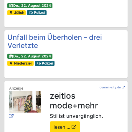
Do., 22. August 2024
Jülich
Polizei
Unfall beim Überholen – drei
Verletzte
Do., 22. August 2024
Niederzier
Polizei
dueren-city.de
zeitlos
mode+mehr
Stil ist unvergänglich.
lesen ...