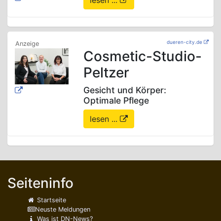
lesen ...
dueren-city.de
Cosmetic-Studio-
Peltzer
Gesicht und Körper:
Optimale Pflege
lesen ...
Seiteninfo
Startseite
Neuste Meldungen
Was ist DN-News?