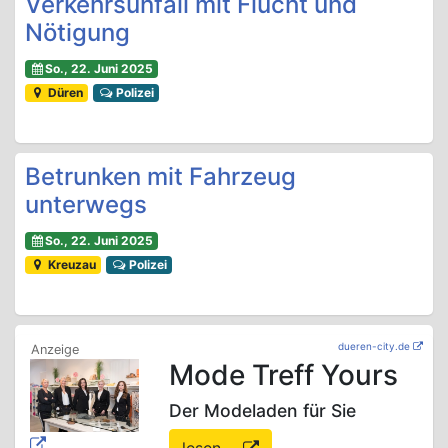
Verkehrsunfall mit Flucht und
Nötigung
So., 22. Juni 2025
Düren
Polizei
Betrunken mit Fahrzeug
unterwegs
So., 22. Juni 2025
Kreuzau
Polizei
dueren-city.de
Mode Treff Yours
Der Modeladen für Sie