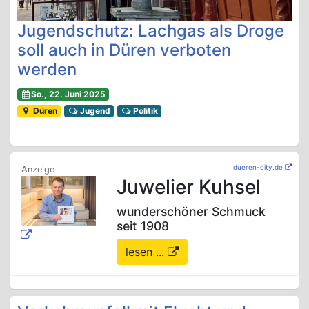
Jugendschutz: Lachgas als Droge
soll auch in Düren verboten
werden
So., 22. Juni 2025
Düren
Jugend
Politik
dueren-city.de
Juwelier Kuhsel
wunderschöner Schmuck
seit 1908
lesen ...