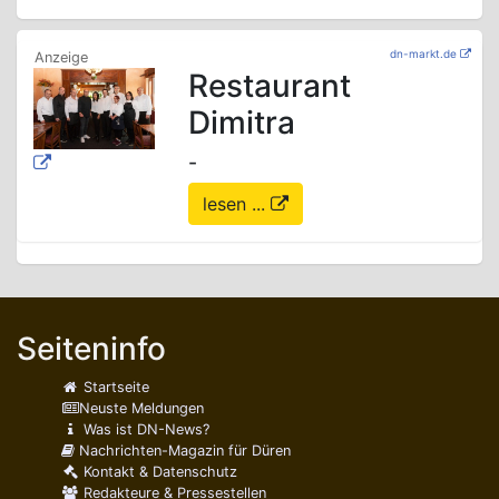
dn-markt.de
Restaurant
Dimitra
-
lesen ...
Seiteninfo
Startseite
Neuste Meldungen
Was ist DN-News?
Nachrichten-Magazin für Düren
Kontakt & Datenschutz
Redakteure & Pressestellen