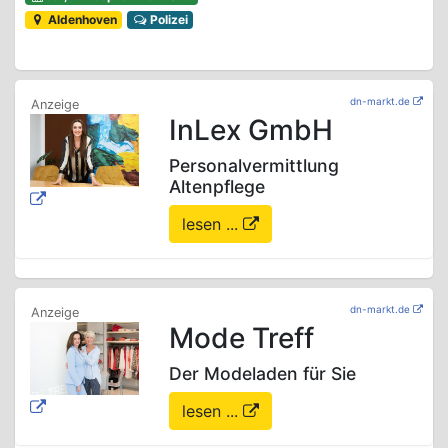
Aldenhoven
Polizei
dn-markt.de
InLex GmbH
Personalvermittlung
Altenpflege
lesen ...
dn-markt.de
Mode Treff
Der Modeladen für Sie
lesen ...