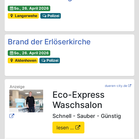
So., 26. April 2026
Langerwehe
Polizei
Brand der Erlöserkirche
So., 26. April 2026
Aldenhoven
Polizei
dueren-city.de
Eco-Express
Waschsalon
Schnell - Sauber - Günstig
lesen ...