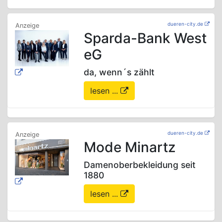
dueren-city.de
Sparda-Bank West
eG
da, wenn´s zählt
lesen ...
dueren-city.de
Mode Minartz
Damenoberbekleidung seit
1880
lesen ...